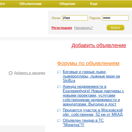
вто
Объявления
Общение
Еще
Логин:
Пароль:
Регистрация
Напомнить?
Добавить объявление
Форумы по объявлениям
Беговые и горные лыжи,
Добавить в закладки
лыжероллеры, лыжные мази на
SkiBza
Аренда недвижимости в
Екатеринбурге! Новые партнеры с
новыми проектами, услугами
собственникам недвижимости и
арендаторам. Выгодно и дост
Продается участок в Московской
обл. собственник, 52 км от МКАД
Объявлен тендер в ТС
"Монетка"!!!