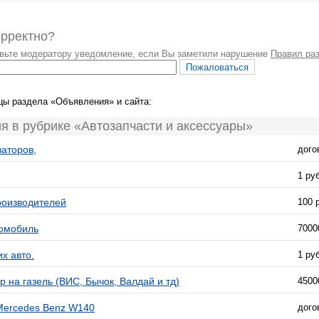
орректно?
авьте модератору уведомление, если Вы заметили нарушение
Правил ра
цы раздела «Объявления» и сайта:
я в рубрике «Автозапчасти и аксессуары»
заторов,
дого
1 руб
роизводителей
100 
омобиль
7000
х авто.
1 руб
на газель (ВИС, Бычок, Валдай и тд)
4500
Mercedes Benz W140
дого