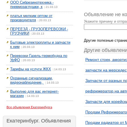
ООО Сибрезинотехника -
пневмозаглушки, к
21.03.13
|
Объявление не к
платья мелким оптом от
производителя
20.03.13
|
Укажите причину и отпр
ПЕРЕЕЗД - ГРУЗОПЕРЕВОЗКИ -
ГРУЗЧИКИ
20.03.13
|
Другие полезные страни
Бытовые электроплиты и запчасти
к ним
20.03.13
|
Другие объявлени
Перевозки Газель-термобудка по
Ремонт стоек, аморти
УрФО
20.03.13
|
Тарифы на услуги ЖКХ
14.03.13
запчасти на мерседес
|
Охранные сигнализации,
Запчасти от разных п
видеонаблюдение,
14.03.13
|
рефрижератор на авт
Выполню для вас интернет-
магазин
14.03.13
|
Запчасти для корейски
Все объявления Екатеринбурга
Продам Рефрижератор 
Екатеринбург. Объявления
Продам радиатор от 