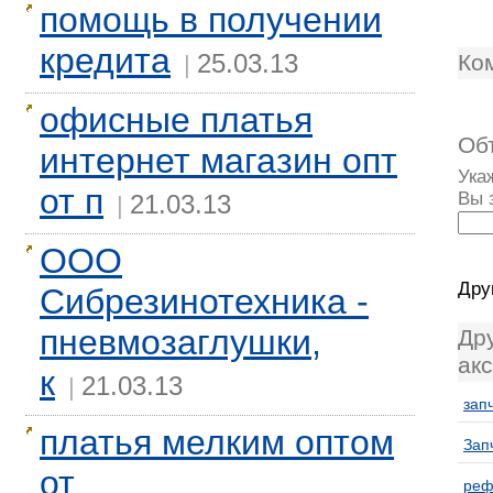
помощь в получении
кредита
25.03.13
Ко
|
офисные платья
Об
интернет магазин опт
Ука
от п
Вы 
21.03.13
|
ООО
Дру
Сибрезинотехника -
пневмозаглушки,
Др
ак
к
21.03.13
|
зап
платья мелким оптом
Зап
от
реф