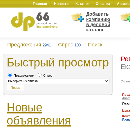
Главная
Новости
Каталог
Справка
Афиша
Добавить
компанию
в деловой
каталог
Предложения
Спрос
Поиск
2941
100
Ре
Быстрый просмотр
Ек
Предложение
Спрос
Объя
Пре
Авто
Новые
Рем
Цена
объявления
Конт
Вол