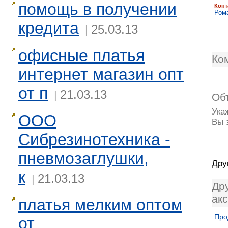
помощь в получении
Конт
Ром
кредита
25.03.13
|
офисные платья
Ко
интернет магазин опт
от п
21.03.13
|
Об
Ука
ООО
Вы 
Сибрезинотехника -
пневмозаглушки,
Дру
к
21.03.13
|
Др
ак
платья мелким оптом
Про
от