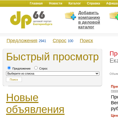
Главная
Новости
Каталог
Справка
Афиша
Добавить
компанию
в деловой
каталог
Предложения
Спрос
Поиск
2941
100
Пр
Быстрый просмотр
Ек
Предложение
Спрос
Объя
Пре
пер
Новые
Пр
Be
объявления
руб
Цен