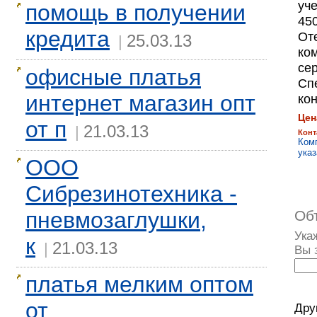
уч
помощь в получении
450
кредита
От
25.03.13
|
ком
сер
офисные платья
Сп
интернет магазин опт
кон
Цен
от п
21.03.13
|
Конт
Ком
указ
ООО
Сибрезинотехника -
пневмозаглушки,
Об
Ука
к
21.03.13
|
Вы 
платья мелким оптом
от
Дру