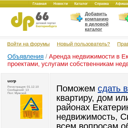
Главная
Новости
Каталог
Справка
Афиша
Добавить
компанию
в деловой
каталог
Войти на форумы
Новый пользователь?
Пра
Объявления
/
Аренда недвижимости в Ек
проектами, услугами собственникам нед
ucrp
Поможем
сдать 
Регистрация: 01.12.10
Сообщений: 13
Пол: Мужской
квартиру, дом ил
районах Екатери
недвижимость, С
всем вопросам о