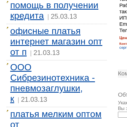
помощь в получении
Ра
та
кредита
25.03.13
|
ИП
Em
офисные платья
Тел
Цен
интернет магазин опт
Конт
серг
от п
21.03.13
|
ООО
Ко
Сибрезинотехника -
пневмозаглушки,
Об
к
21.03.13
|
Ука
Вы 
платья мелким оптом
от