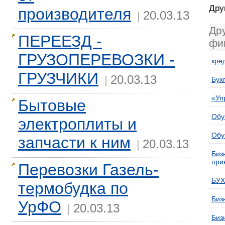
Дру
производителя
20.03.13
|
Др
ПЕРЕЕЗД -
фи
ГРУЗОПЕРЕВОЗКИ -
кре
ГРУЗЧИКИ
20.03.13
|
Бух
«Уп
Бытовые
Обу
электроплиты и
Обу
запчасти к ним
20.03.13
|
Биз
при
Перевозки Газель-
БУХ
термобудка по
Биз
УрФО
20.03.13
|
Биз