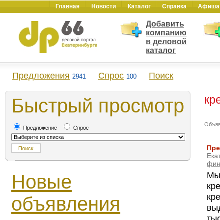
Главная
Новости
Каталог
Справка
Афиша
Добавить
компанию
в деловой
каталог
Предложения
Спрос
Поиск
2941
100
кр
Быстрый просмотр
Объя
Предложение
Спрос
Пре
Ека
фин
Мы
Новые
кр
кре
объявления
вы
тыс