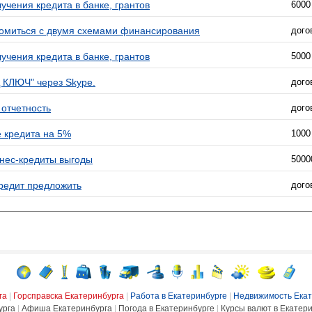
учения кредита в банке, грантов
6000
омиться с двумя схемами финансирования
дого
учения кредита в банке, грантов
5000
 КЛЮЧ" через Skype.
дого
 отчетность
дого
 кредита на 5%
1000
знес-кредиты выгоды
5000
кредит предложить
дого
га
|
Горсправска Екатеринбурга
|
Работа в Екатеринбурге
|
Недвижимость Екат
урга
|
Афиша Екатеринбурга
|
Погода в Екатеринбурге
|
Курсы валют в Екатер