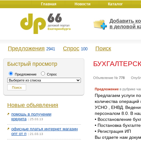
Главная
Новости
Каталог
Добавить к
в деловой к
Предложения
Спрос
Поиск
2941
100
БУХГАЛТЕРС
Быстрый просмотр
Предложение
Спрос
Объявление №
778
Опуб
Предложение
в рубрике ча
Предлагаем услуги по
количества операций
Новые объявления
УСНО , ЕНВД. Ведение
персоналом 8.0. В на
помощь в получении
кредита
• Восстановление бухг
25.03.13
|
• Постановка бухгалте
офисные платья интернет магазин
• Регистрация ИП
опт от п
21.03.13
|
Вы отдаете нам докум