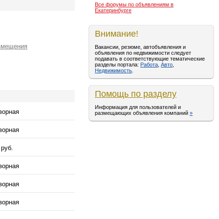
Все форумы по объявлениям в
Екатеринбурге
Внимание!
змещения
Вакансии, резюме, автобъявления и
объявления по недвижимости следует
подавать в соответствующие тематические
разделы портала:
Работа
,
Авто
,
Недвижимость
.
Помощь по разделу
Информация для пользователей и
ворная
размещающих объявления компаний
»
ворная
 руб.
ворная
ворная
ворная