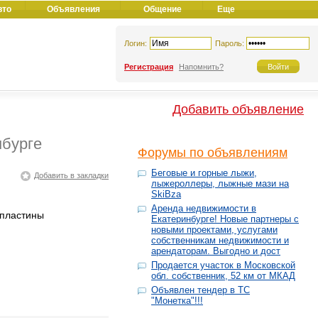
вто
Объявления
Общение
Еще
Логин:
Пароль:
Регистрация
Напомнить?
Добавить объявление
нбурге
Форумы по объявлениям
Беговые и горные лыжи,
Добавить в закладки
лыжероллеры, лыжные мази на
SkiBza
Аренда недвижимости в
пластины
Екатеринбурге! Новые партнеры с
новыми проектами, услугами
собственникам недвижимости и
арендаторам. Выгодно и дост
Продается участок в Московской
обл. собственник, 52 км от МКАД
Объявлен тендер в ТС
"Монетка"!!!