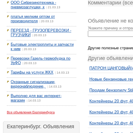
Комментарии (все
ООО Сибрезинотехника -
пневмозаглушки, к
21.03.13
|
платья мелким оптом от
Объявление не к
производителя
20.03.13
|
Укажите причину и отпр
ПЕРЕЕЗД - ГРУЗОПЕРЕВОЗКИ -
ГРУЗЧИКИ
20.03.13
|
Бытовые электроплиты и запчасти
Другие полезные страни
к ним
20.03.13
|
Другие объявлени
Перевозки Газель-термобудка по
УрФО
20.03.13
|
ПАТРОН ЦАНГОВЫЙ(d-
Тарифы на услуги ЖКХ
14.03.13
|
Новые бензиновые ген
Охранные сигнализации,
видеонаблюдение,
14.03.13
|
Продам бензопилу Sti
Выполню для вас интернет-
магазин
Контейнеры 20 фут, 4
14.03.13
|
Контейнеры 20 фут, 4
Все объявления Екатеринбурга
Контейнеры 20 фут, 4
Екатеринбург. Объявления