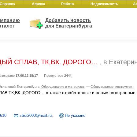
Справка
Афиша
Работа
Недвижимость
А
омпанию
Добавить новость
аталог
для Екатеринбурга
ЫЙ СПЛАВ, ТК,ВК. ДОРОГО…
, в Екатери
ликовано
17.06.12 18:17
Просмотров
2444
бъявлений Екатеринбурга:
Оборудование и материалы
—
Оборудование, инструмент
В ТК,ВК. ДОРОГО… а также отработанные и новые пятигранные 
610
,
stroi2000@mail.ru
,
Не указано