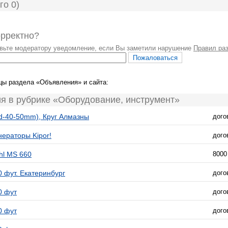
го 0)
орректно?
авьте модератору уведомление, если Вы заметили нарушение
Правил ра
цы раздела «Объявления» и сайта:
я в рубрике «Оборудование, инструмент»
40-50mm), Круг Алмазны
дого
ераторы Kipor!
дого
hl MS 660
8000
0 фут. Екатеринбург
дого
0 фут
дого
0 фут
дого