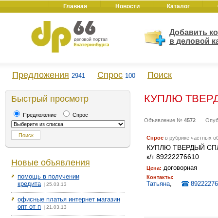
Главная
Новости
Каталог
Добавить к
в деловой к
Предложения
Спрос
Поиск
2941
100
КУПЛЮ ТВЕРД
Быстрый просмотр
Предложение
Спрос
Объявление №
4572
Опуб
Спрос
в рубрике частных о
КУПЛЮ ТВЕРДЫЙ СПЛА
к/т 89222276610
Новые объявления
договорная
Цена:
помощь в получении
Контакты:
кредита
Татьяна
,
89222276
25.03.13
|
офисные платья интернет магазин
опт от п
21.03.13
|