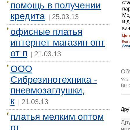
ст
помощь в получении
па
кредита
Мо
25.03.13
|
и 
ка
офисные платья
Цен
интернет магазин опт
Конт
Але
от п
21.03.13
|
ООО
Об
Сибрезинотехника -
Ука
Вы 
пневмозаглушки,
к
21.03.13
|
Дру
платья мелким оптом
Др
от
ин