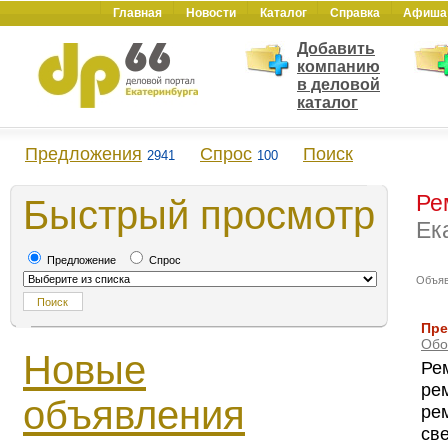
Главная
Новости
Каталог
Справка
Афиша
Добавить
компанию
в деловой
каталог
Предложения
Спрос
Поиск
2941
100
Ре
Быстрый просмотр
Ек
Предложение
Спрос
Объя
Пре
Обо
Новые
Ре
ре
объявления
ре
св