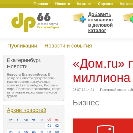
Главная
Новости
Каталог
Справка
Афиша
Добавить
компанию
в деловой
каталог
Публикации
Новости и события
«Дом.ru» 
Екатеринбург.
Новости
миллиона
Новости Екатеринбурга
. В
разделе Новости представлены
только свежие и актуальные
новости Екатеринбурга, России и
мира. Политика и экономика, спорт,
23.07.12 14:21
Прочтений новости
2
авто, новые технологии и многое
другое.
Бизнес
Архив новостей
пн
вт
ср
чт
пт
сб
вс
01
02
03
04
05
06
07
08
09