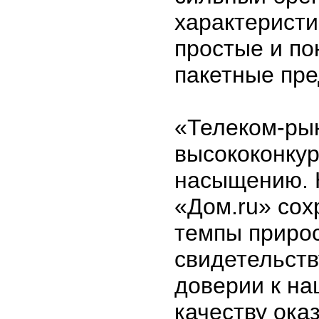
характеристи
простые и п
пакетные пр
«Телеком-рын
высококонкур
насыщению. Н
«Дом.ru» сох
темпы прирос
свидетельств
доверии к на
качеству ока