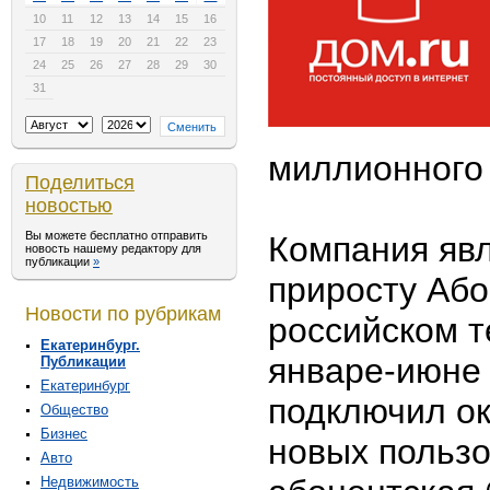
10
11
12
13
14
15
16
17
18
19
20
21
22
23
24
25
26
27
28
29
30
31
миллионного
Поделиться
новостью
Вы можете бесплатно отправить
Компания яв
новость нашему редактору для
публикации
»
приросту Або
Новости по рубрикам
российском т
Екатеринбург.
январе-июне 
Публикации
Екатеринбург
подключил ок
Общество
Бизнес
новых пользо
Авто
Недвижимость