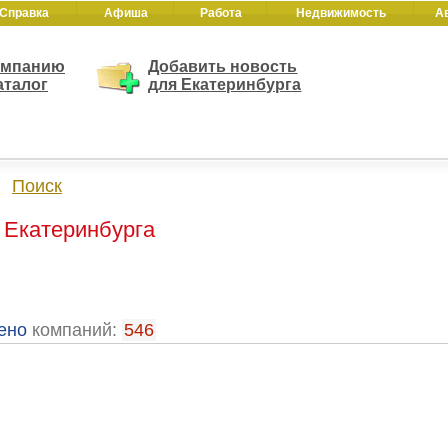
Справка
Афиша
Работа
Недвижимость
А
омпанию
Добавить новость
аталог
для Екатеринбурга
Поиск
г Екатеринбурга
ено
компаний:
546