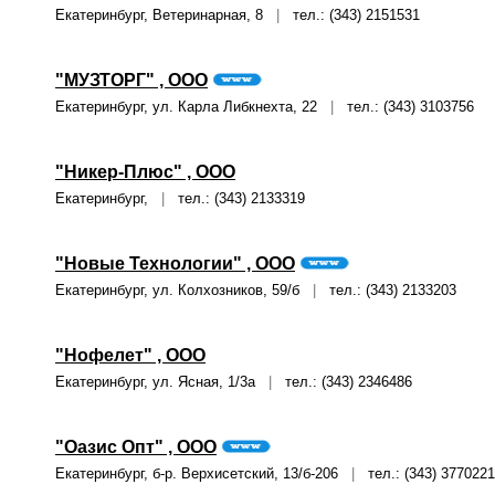
Екатеринбург, Ветеринарная, 8
|
тел.: (343) 2151531
"МУЗТОРГ" , ООО
Екатеринбург, ул. Карла Либкнехта, 22
|
тел.: (343) 3103756
"Никер-Плюс" , ООО
Екатеринбург,
|
тел.: (343) 2133319
"Новые Технологии" , ООО
Екатеринбург, ул. Колхозников, 59/б
|
тел.: (343) 2133203
"Нофелет" , ООО
Екатеринбург, ул. Ясная, 1/3а
|
тел.: (343) 2346486
"Оазис Опт" , ООО
Екатеринбург, б-р. Верхисетский, 13/б-206
|
тел.: (343) 3770221