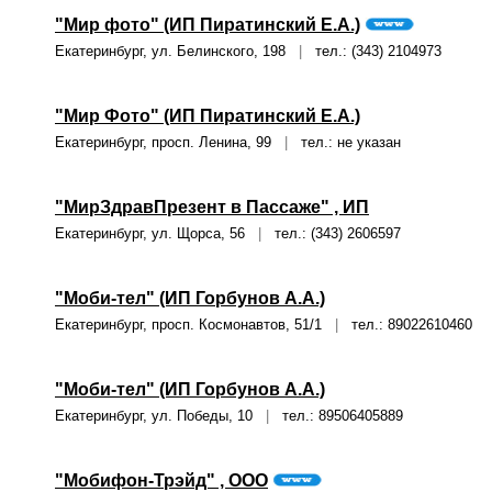
"Мир фото" (ИП Пиратинский Е.А.)
Екатеринбург, ул. Белинского, 198
|
тел.: (343) 2104973
"Мир Фото" (ИП Пиратинский Е.А.)
Екатеринбург, просп. Ленина, 99
|
тел.: не указан
"МирЗдравПрезент в Пассаже" , ИП
Екатеринбург, ул. Щорса, 56
|
тел.: (343) 2606597
"Моби-тел" (ИП Горбунов А.А.)
Екатеринбург, просп. Космонавтов, 51/1
|
тел.: 89022610460
"Моби-тел" (ИП Горбунов А.А.)
Екатеринбург, ул. Победы, 10
|
тел.: 89506405889
"Мобифон-Трэйд" , ООО