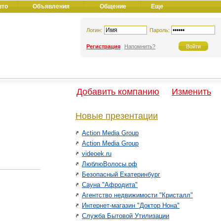
вто
Объявления
Общение
Еще
Логин:
Пароль:
Регистрация
Напомнить?
Добавить компанию
Изменить
Новые презентации
Action Media Group
Action Media Group
videoek.ru
ЛюблюВолосы.рф
Безопасный Екатеринбург
Сауна "Афродита"
Агентство недвижимости "Кристалл"
Интернет-магазин "Доктор Нона"
Служба Бытовой Утилизации