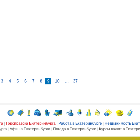
3
4
5
6
7
8
9
10
...
37
га
|
Горсправска Екатеринбурга
|
Работа в Екатеринбурге
|
Недвижимость Екат
урга
|
Афиша Екатеринбурга
|
Погода в Екатеринбурге
|
Курсы валют в Екатер