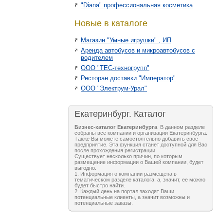
"Diana" профессиональная косметика
Новые в каталоге
Магазин "Умные игрушки" , ИП
Аренда автобусов и микроавтобусов с
водителем
ООО "ТЕС-техногрупп"
Ресторан доставки "Император"
ООО "Электрум-Урал"
Екатеринбург. Каталог
Бизнес-каталог Екатеринбурга
. В данном разделе
собраны все компании и организации Екатеринбурга.
Также Вы можете самостоятельно добавить свое
предприятие. Эта функция станет доступной для Вас
после прохождения регистрации.
Существует несколько причин, по которым
размещение информации о Вашей компании, будет
выгодно.
1. Информация о компании размещена в
тематическом разделе каталога, а, значит, ее можно
будет быстро найти.
2. Каждый день на портал заходят Ваши
потенциальные клиенты, а значит возможны и
потенциальные заказы.