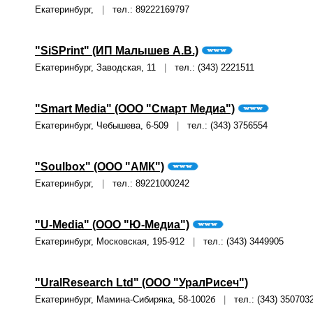
Екатеринбург,
|
тел.: 89222169797
"SiSPrint" (ИП Малышев А.В.)
Екатеринбург, Заводская, 11
|
тел.: (343) 2221511
"Smart Media" (ООО "Смарт Медиа")
Екатеринбург, Чебышева, 6-509
|
тел.: (343) 3756554
"Soulbox" (ООО "АМК")
Екатеринбург,
|
тел.: 89221000242
"U-Media" (ООО "Ю-Медиа")
Екатеринбург, Московская, 195-912
|
тел.: (343) 3449905
"UralResearch Ltd" (ООО "УралРисеч")
Екатеринбург, Мамина-Сибиряка, 58-1002б
|
тел.: (343) 350703