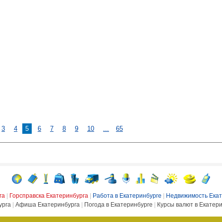
3
4
5
6
7
8
9
10
...
65
га
|
Горсправска Екатеринбурга
|
Работа в Екатеринбурге
|
Недвижимость Екат
урга
|
Афиша Екатеринбурга
|
Погода в Екатеринбурге
|
Курсы валют в Екатер