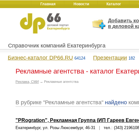
Главная
Новости
Каталог
Добавить к
в деловой к
Справочник компаний Екатеринбурга
Бизнес-каталог DP66.RU
Презентации
64124
182
Рекламные агентства - каталог Екатер
Реклама, СМИ
→ Рекламные агентства
В рубрике "Рекламные агентства"
найдено
ком
"PRogration", Рекламная Группа (ИП Гареев Евге
Екатеринбург, ул. Розы Люксембург, 46-31
|
тел.: (343) 219610