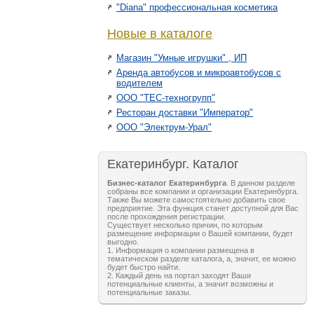
"Diana" профессиональная косметика
Новые в каталоге
Магазин "Умные игрушки" , ИП
Аренда автобусов и микроавтобусов с
водителем
ООО "ТЕС-техногрупп"
Ресторан доставки "Император"
ООО "Электрум-Урал"
Екатеринбург. Каталог
Бизнес-каталог Екатеринбурга
. В данном разделе
собраны все компании и организации Екатеринбурга.
Также Вы можете самостоятельно добавить свое
предприятие. Эта функция станет доступной для Вас
после прохождения регистрации.
Существует несколько причин, по которым
размещение информации о Вашей компании, будет
выгодно.
1. Информация о компании размещена в
тематическом разделе каталога, а, значит, ее можно
будет быстро найти.
2. Каждый день на портал заходят Ваши
потенциальные клиенты, а значит возможны и
потенциальные заказы.