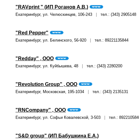
"RAVprint " (ИП Роганов А.В.)
Екатеринбург, ул. Челюскинцев, 106-243
|
тел.: (343) 2905148
"Red Pepper"
Екатеринбург, ул. Белинского, 56-920
|
тел.: 89221135844
"Redday" , ООО
Екатеринбург, ул. Куйбышева, 48
|
тел.: (343) 2280200
"Revolution Group" , ООО
Екатеринбург, Московская, 195-1034
|
тел.: (343) 2135131
"RNCompany" , ООО
Екатеринбург, ул. Софьи Ковалевской, 3-503
|
тел.: 892210584
"S&D group" (ИП Бабушкина Е.А.)