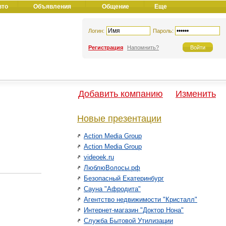
вто
Объявления
Общение
Еще
Логин:
Пароль:
Регистрация
Напомнить?
Добавить компанию
Изменить
Новые презентации
Action Media Group
Action Media Group
videoek.ru
ЛюблюВолосы.рф
Безопасный Екатеринбург
Сауна "Афродита"
Агентство недвижимости "Кристалл"
Интернет-магазин "Доктор Нона"
Служба Бытовой Утилизации