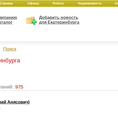
Справка
Афиша
Работа
Недвижимость
А
омпанию
Добавить новость
аталог
для Екатеринбурга
Поиск
инбурга
паний:
975
ний Анясович)
8