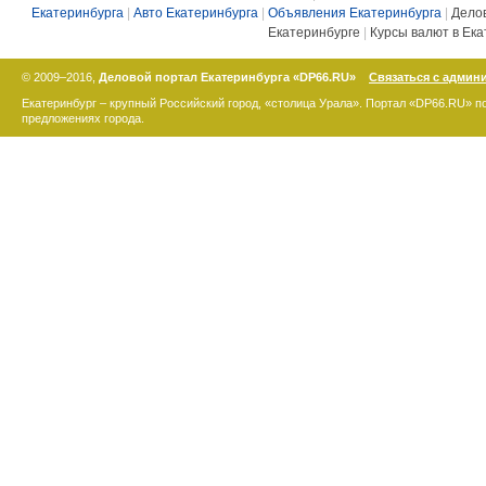
Екатеринбурга
|
Авто Екатеринбурга
|
Объявления Екатеринбурга
|
Дело
Екатеринбурге
|
Курсы валют в Ека
© 2009–2016,
Деловой портал Екатеринбурга «DP66.RU»
Связаться с админ
Екатеринбург – крупный Российский город, «столица Урала». Портал «DP66.RU» 
предложениях города.