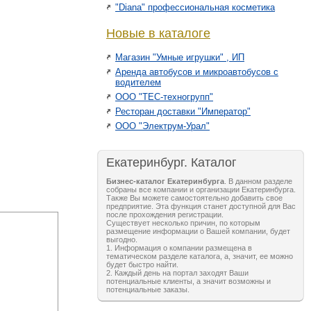
"Diana" профессиональная косметика
Новые в каталоге
Магазин "Умные игрушки" , ИП
Аренда автобусов и микроавтобусов с
водителем
ООО "ТЕС-техногрупп"
Ресторан доставки "Император"
ООО "Электрум-Урал"
Екатеринбург. Каталог
Бизнес-каталог Екатеринбурга
. В данном разделе
собраны все компании и организации Екатеринбурга.
Также Вы можете самостоятельно добавить свое
предприятие. Эта функция станет доступной для Вас
после прохождения регистрации.
Существует несколько причин, по которым
размещение информации о Вашей компании, будет
выгодно.
1. Информация о компании размещена в
тематическом разделе каталога, а, значит, ее можно
будет быстро найти.
2. Каждый день на портал заходят Ваши
потенциальные клиенты, а значит возможны и
потенциальные заказы.