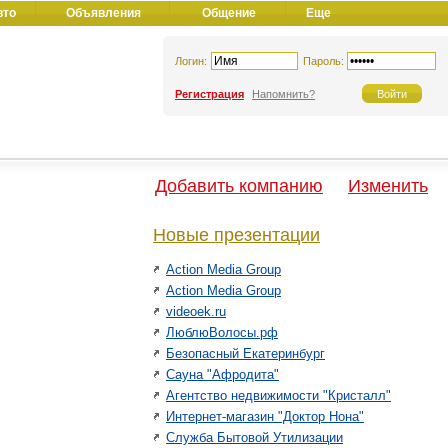
вто
Объявления
Общение
Еще
Логин:
Пароль:
Регистрация
Напомнить?
Добавить компанию
Изменить
Новые презентации
Action Media Group
Action Media Group
videoek.ru
ЛюблюВолосы.рф
Безопасный Екатеринбург
Сауна "Афродита"
Агентство недвижимости "Кристалл"
Интернет-магазин "Доктор Нона"
Служба Бытовой Утилизации