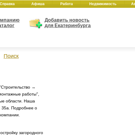
Справка
Афиша
Работа
Недвижимость
А
омпанию
Добавить новость
аталог
для Екатеринбурга
Поиск
 "Строительство →
монтажные работы",
ные области. Наша
, 35а. Подробнее о
 компании.
остройку загородного