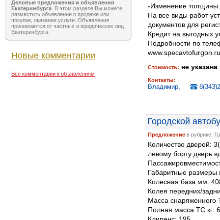
Деловые предложения и объявления
-Изменение толщины у
Екатеринбурга
. В этом разделе Вы можете
разместить объявление о продаже или
На все виды работ ус
покупке, оказании услуги. Объявления
документов для регис
принимаются от частных и юридических лиц
Екатеринбурга.
Кредит на выгодных у
Пoдpoбнocти пo тeлeф
www.specavtofurgon.r
Новые комментарии
не указана
Стоимость:
Все комментарии к объявлениям
Контакты:
Владимир
,
8(343)
Городской автобу
Предложение
в рубрике: Т
Количество дверей: 3
левому борту дверь в
Пассажировместимост
Габаритные размеры 
Колесная база мм: 40
Колея передних/задни
Масса снаряженного Т
Полная масса ТС кг: 
Клиренс: 195