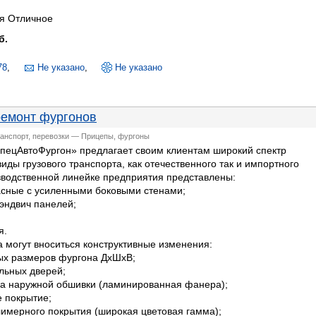
я Отличное
б.
78
,
Не указано
,
Не указано
ремонт фургонов
ранспорт, перевозки — Прицепы, фургоны
ецАвтоФургон» предлагает своим клиентам широкий спектр
иды грузового транспорта, как отечественного так и импортного
зводственной линейке предприятия представлены:
асные с усиленными боковыми стенами;
сэндвич панелей;
я.
 могут вноситься конструктивные изменения:
ых размеров фургона ДхШхВ;
льных дверей;
а наружной обшивки (ламинированная фанера);
 покрытие;
имерного покрытия (широкая цветовая гамма);