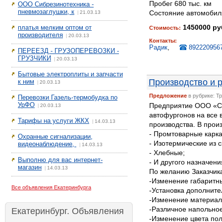
Пробег 680 тыс. км
ООО Сибрезинотехника -
пневмозаглушки, к
Состояние автомобил
21.03.13
|
1450000 ру
платья мелким оптом от
Стоимость:
производителя
20.03.13
|
Контакты:
Радик
,
892220956
ПЕРЕЕЗД - ГРУЗОПЕРЕВОЗКИ -
ГРУЗЧИКИ
20.03.13
|
Бытовые электроплиты и запчасти
Производство и 
к ним
20.03.13
|
Предложение
в рубрике: Т
Перевозки Газель-термобудка по
УрФО
Предприятие ООО «Сп
20.03.13
|
автофургонов на все в
Тарифы на услуги ЖКХ
14.03.13
|
производства. В прои
- Промтоварные карк
Охранные сигнализации,
- Изотермические из 
видеонаблюдение,
14.03.13
|
- Хлебные;
Выполню для вас интернет-
- И другого назначени
магазин
14.03.13
|
По желанию Заказчика
-Изменение габаритн
Все объявления Екатеринбурга
-Установка дополните
-Изменение материал
-Различное напольное
Екатеринбург. Объявления
-Изменение цвета пол