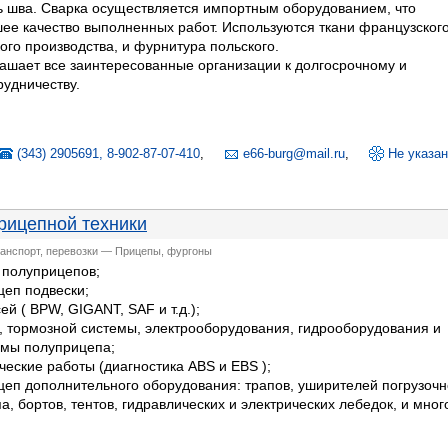
ь шва. Сварка осуществляется импортным оборудованием, что
ее качество выполненных работ. Используются ткани французского
ого производства, и фурнитура польского.
ашает все заинтересованные организации к долгосрочному и
удничеству.
(343) 2905691, 8-902-87-07-410
,
e66-burg@mail.ru
,
Не указа
рицепной техники
ранспорт, перевозки — Прицепы, фургоны
 полуприцепов;
цеп подвески;
ей ( BPW, GIGANT, SAF и т.д.);
, тормозной системы, электрооборудования, гидрооборудования и
емы полуприцепа;
ческие работы (диагностика ABS и EBS );
цеп дополнительного оборудования: трапов, уширителей погрузоч
, бортов, тентов, гидравлических и электрических лебедок, и мног