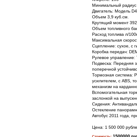
Минимальный радиус 
Двигатель: Модель D4
Объем 3,9 куб.см.
Крутящий момент 392
Объем топливного бак
Расход топлива л/100к
Максимальная скорост
Сцепление: сухое, с 
Коробка передач: DE
Рулевое управление: 
Подвеска: Передняя з
поперечной устойчив
Тормозная система: Р
усилителем, с ABS, т
механизм на карданн
Вспомогательная тор
заслонкой на выпускн
Сидения: Антивандаль
Остекление панорам
Автобус 2011 года, пр
Цена: 1 500 000 рубл
1500000 ру
Стоимость: