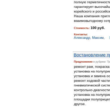
полную герметичност
гарантирует высочайш
корейского и российск
Наша компания пригл
взаимовыгодному сотр
100 руб.
Стоимость:
Контакты:
Александр, Максим
,
Востановление п
Предложение
в рубрике: Т
ремонт рам, покраска
установка на полупри
установка и замена ос
ремонт ходовой части
пневматической сист
контрольно-диагности
установка на полупри
площадки полуприцепа
другое.