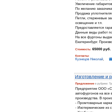
Увеличение габаритов
По желанию заказчика
Продажа уплотнителя
Петли, стержневые за
освещение и т.п.
Предоставляется гара
Данные виды работ п
На все фургоны выдае
Екатеринбург. Произво
65000 руб.
Стоимость:
Контакты:
Кузнецов Николай
,
Изготовление и р
Предложение
в рубрике: Т
Предприятие ООО «Сп
автофургонов на все в
производства. В прои
- Промтоварные карк
- Изотермические из 