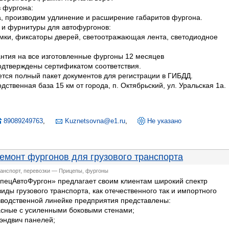
 фургона:
, производим удлинение и расширение габаритов фургона.
 и фурнитуры для автофургонов:
мки, фиксаторы дверей, светоотражающая лента, светодиодное
нтия на все изготовленные фургоны 12 месяцев
одтверждены сертификатом соответствия.
тся полный пакет документов для регистрации в ГИБДД.
дственная база 15 км от города, п. Октябрьский, ул. Уральская 1а.
89089249763
,
Kuznetsovna@e1.ru
,
Не указано
емонт фургонов для грузового транспорта
ранспорт, перевозки — Прицепы, фургоны
ецАвтоФургон» предлагает своим клиентам широкий спектр
иды грузового транспорта, как отечественного так и импортного
зводственной линейке предприятия представлены:
асные с усиленными боковыми стенами;
сэндвич панелей;