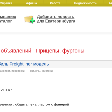
Справка
Афиша
Работа
Недвижимость
А
омпанию
Добавить новость
аталог
для Екатеринбурга
 объявлений - Прицепы, фургоны
иль Freightliner модель
ранспорт, перевозки — Прицепы, фургоны
210 л.с.
палетная , обшита пенапластом с фанерой