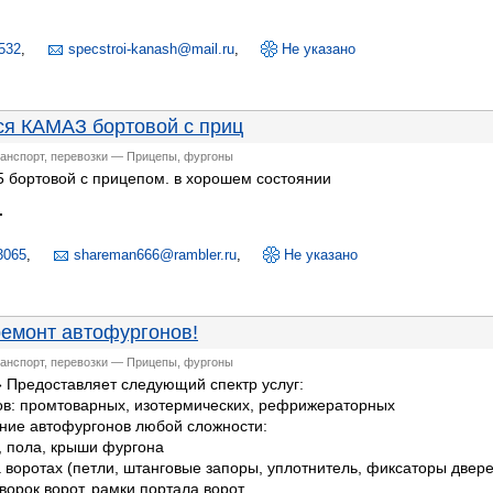
532
,
specstroi-kanash@mail.ru
,
Не указано
ся КАМАЗ бортовой с приц
ранспорт, перевозки — Прицепы, фургоны
 бортовой с прицепом. в хорошем состоянии
.
3065
,
shareman666@rambler.ru
,
Не указано
ремонт автофургонов!
ранспорт, перевозки — Прицепы, фургоны
 Предоставляет следующий спектр услуг:
ов: промтоварных, изотермических, рефрижераторных
ение автофургонов любой сложности:
, пола, крыши фургона
воротах (петли, штанговые запоры, уплотнитель, фиксаторы двере
ворок ворот, рамки портала ворот