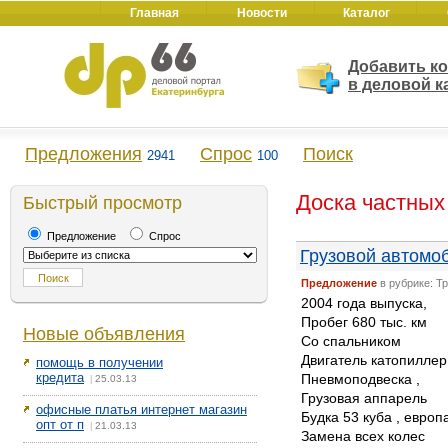
Главная
Новости
Каталог
Добавить к
в деловой к
Предложения
Спрос
Поиск
2941
100
Доска частных
Быстрый просмотр
Предложение
Спрос
Грузовой автомоб
Предложение
в рубрике: Т
2004 года выпуска,
Пробег 680 тыс. км
Новые объявления
Со спальником
Двигатель катопиллер 
помощь в получении
кредита
Пневмоподвеска ,
25.03.13
|
Грузовая аппарель
офисные платья интернет магазин
Будка 53 куба , евро
опт от п
21.03.13
|
Замена всех колес