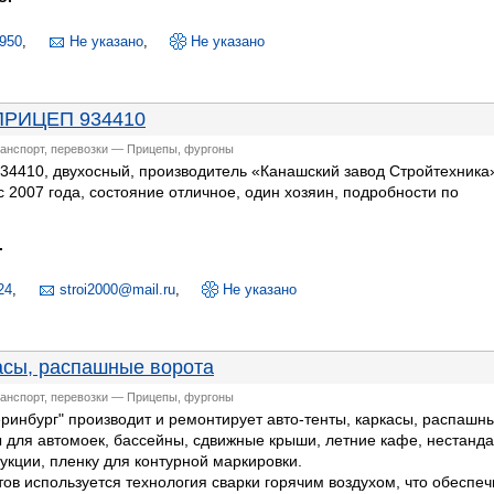
950
,
Не указано
,
Не указано
РИЦЕП 934410
ранспорт, перевозки — Прицепы, фургоны
34410, двухосный, производитель «Канашский завод Стройтехника»
с 2007 года, состояние отличное, один хозяин, подробности по
.
24
,
stroi2000@mail.ru
,
Не указано
асы, распашные ворота
ранспорт, перевозки — Прицепы, фургоны
ринбург" производит и ремонтирует авто-тенты, каркасы, распашн
ы для автомоек, бассейны, сдвижные крыши, летние кафе, нестанд
укции, пленку для контурной маркировки.
тов используется технология сварки горячим воздухом, что обеспеч