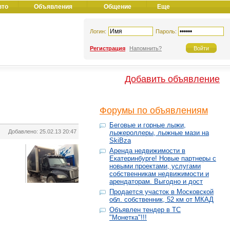
вто
Объявления
Общение
Еще
Логин:
Пароль:
Регистрация
Напомнить?
Добавить объявление
Форумы по объявлениям
Беговые и горные лыжи,
Добавлено: 25.02.13 20:47
лыжероллеры, лыжные мази на
SkiBza
Аренда недвижимости в
Екатеринбурге! Новые партнеры с
новыми проектами, услугами
собственникам недвижимости и
арендаторам. Выгодно и дост
Продается участок в Московской
обл. собственник, 52 км от МКАД
Объявлен тендер в ТС
"Монетка"!!!