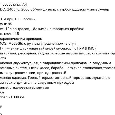
поворота м: 7,4
DD, 140 л.с. 2800 об/мин дизель, с турбонаддувом + интеркулер
 Нм при 1600 об/мин
а л: 95
м: 12л по трассе, 18л зимой в городских пробках
ь км/ч: 115
гидравлическим приводом
MOS, M035S5, с ручным управлением, 5 ступ
Тип –«винт-шариковая гайка-рейка-сектор» с ГУР (НМС)
ависимая, рессорная, гидравлические амортизаторы, стабилизатор
ости
абочая двухконтурная, с гидравлическим приводом, с вакуумным
ормозные системы всех колес, барабанного типа стояночная тормо
ом валу трансмиссии, привод тросовый
мозная система: Горный тормоз моторный тормоз-замедлитель с
ом тракте двигателя с вакуумным приводом
ные, с тканевыми вставками
ное
обег 50 000 км
ей
б.