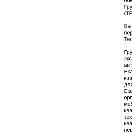
об
Гру
(Т
Вы
пер
Тел
Гр
эк
авт
Ека
ква
для
Ека
ор
меб
кв
те
кв
пер