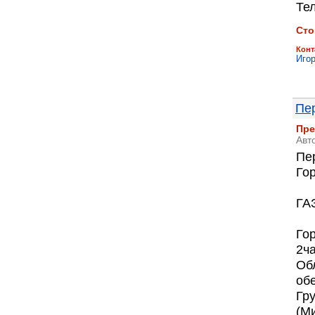
Тел
Сто
Конт
Иго
Пе
Пре
Авт
Пер
Го
ГА
Гор
2ча
Обл
об
Гру
(М