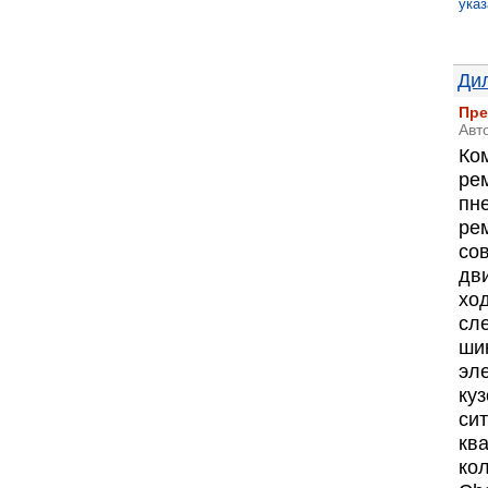
указ
Дил
Пре
Авт
Ко
рем
пн
ре
со
дви
хо
сл
ши
эл
ку
си
кв
ко