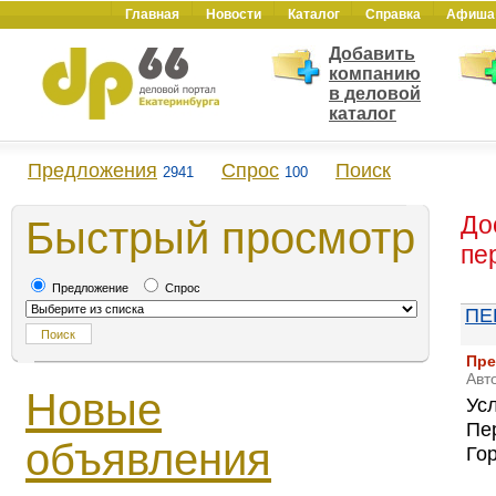
Главная
Новости
Каталог
Справка
Афиша
Добавить
компанию
в деловой
каталог
Предложения
Спрос
Поиск
2941
100
До
Быстрый просмотр
пе
Предложение
Спрос
ПЕ
Пре
Авт
Новые
Усл
Пер
объявления
Го