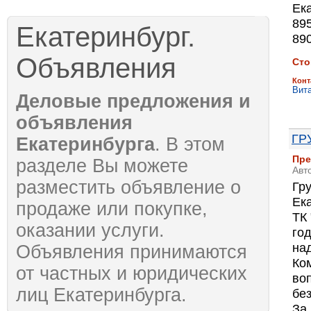
Ек
89
Екатеринбург.
89
Объявления
Сто
Конт
Вит
Деловые предложения и
объявления
ГР
Екатеринбурга
. В этом
Пре
разделе Вы можете
Авт
разместить объявление о
Гр
Ек
продаже или покупке,
ТК 
оказании услуги.
го
на
Объявления принимаются
Ко
от частных и юридических
во
лиц Екатеринбурга.
бе
За