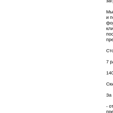
заг
Мы
и 
фо
кли
по
пр
Ст
7 р
140
Ск
За
- о
пр