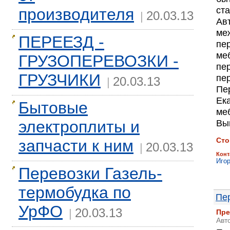
производителя
ст
20.03.13
|
Ав
ме
ПЕРЕЕЗД -
пе
меб
ГРУЗОПЕРЕВОЗКИ -
пе
ГРУЗЧИКИ
пе
20.03.13
|
Пе
Ек
Бытовые
ме
электроплиты и
Выв
Сто
запчасти к ним
20.03.13
|
Конт
Иго
Перевозки Газель-
термобудка по
Пе
УрФО
20.03.13
|
Пре
Авт