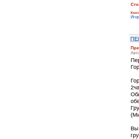
Сто
Конт
Иго
ПЕ
Пре
Авт
Пер
Го
Гор
2ча
Обл
об
Гру
(М
Вы
гру