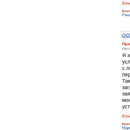
Сто
Конт
Рин
ОО
Пре
Авт
Я 
ус
с 
пер
Та
заг
за
мо
уст
Сто
Конт
Мар