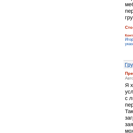
ме
пер
гру
Сто
Конт
Иго
указ
Гр
Пре
Авт
Я 
ус
с 
пер
Та
заг
за
мо