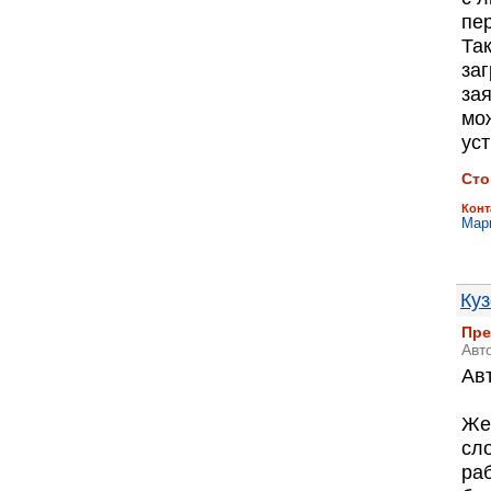
пер
Та
заг
за
мо
уст
Сто
Конт
Мар
Куз
Пре
Авт
Ав
Же
сл
ра