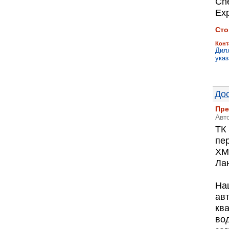
Che
Exp
Сто
Конт
Дилл
указ
До
Пре
Авт
ТК
пер
ХМ
Ла
На
ав
кв
во