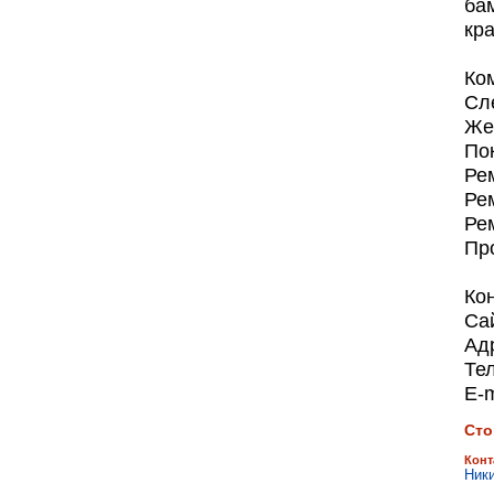
ба
кра
Ко
Сл
Же
По
Ре
Ре
Ре
Пр
Ко
Сай
Адр
Тел
Е-
Сто
Конт
Ник