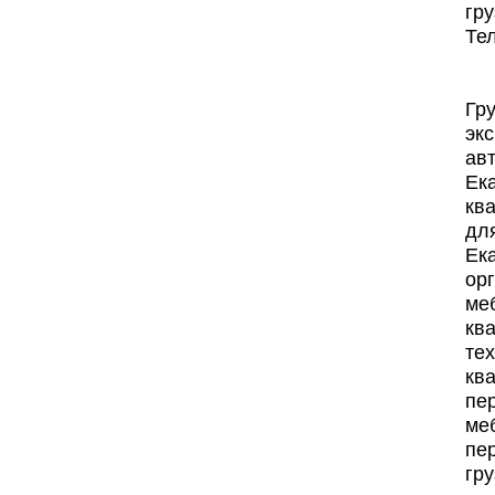
гру
Тел
Гр
эк
авт
Ека
ква
для
Ека
ор
меб
кв
те
кв
пер
ме
пер
гру