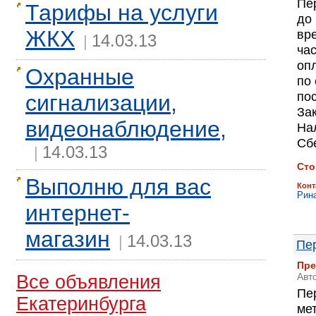
Пе
Тарифы на услуги
до
ЖКХ
вре
14.03.13
|
ча
оп
Охранные
по
по
сигнализации,
За
видеонаблюдение,
На
Сб
14.03.13
|
Сто
Выполню для вас
Конт
Рин
интернет-
магазин
14.03.13
|
Пе
Пре
Авт
Все объявления
Пе
Екатеринбурга
ме