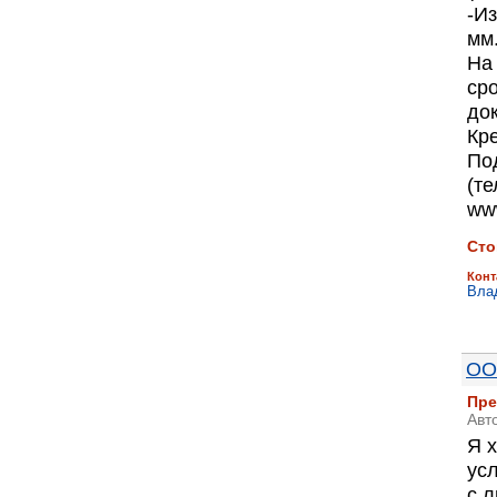
-И
мм
На
ср
до
Кр
Пo
(те
www
Сто
Конт
Вла
ОО
Пре
Авт
Я 
ус
с 