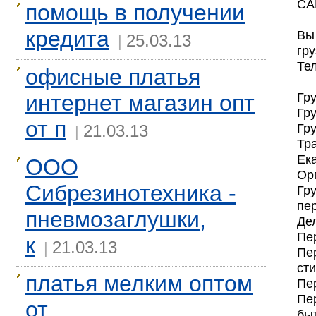
СА
помощь в получении
кредита
Вы
25.03.13
|
гру
Тел
офисные платья
интернет магазин опт
Гр
Гр
от п
21.03.13
Гру
|
Тр
Ек
ООО
Ор
Сибрезинотехника -
Гр
пер
пневмозаглушки,
Де
Пе
к
21.03.13
|
Пе
ст
платья мелким оптом
Пе
Пе
от
бы