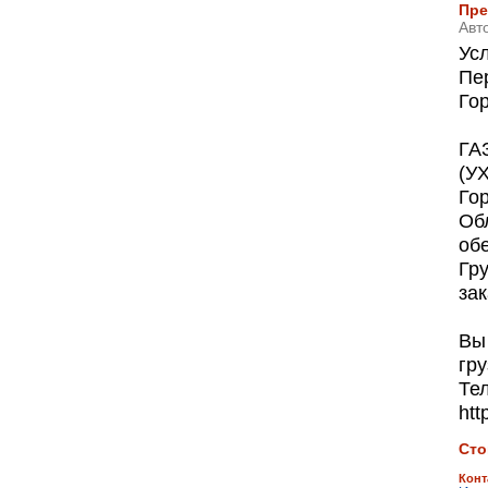
Пре
Авт
Усл
Пер
Го
ГАЗ
(У
Гор
Обл
об
Гру
зак
Вы
гру
Тел
ht
Сто
Конт