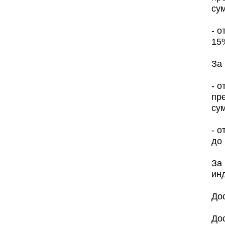
сум
- о
15
За 
- о
пр
сум
- о
до 
За
ин
Дос
До