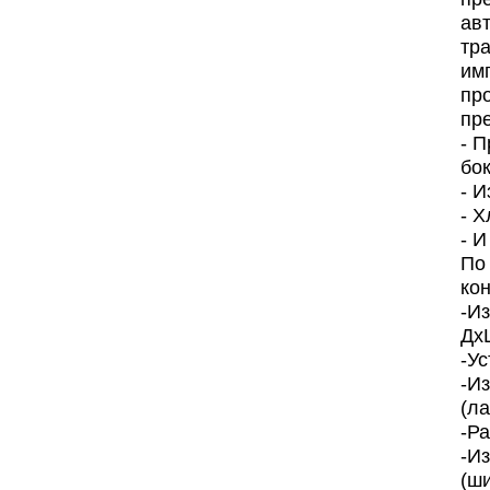
ав
тра
им
пр
пр
- 
бо
- И
- 
- И
По
ко
-И
Дх
-У
-И
(л
-Р
-И
(ш