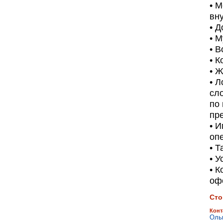
• 
вн
• Д
• 
• 
• 
• 
• 
сло
по
пр
• И
оп
• 
• У
• К
оф
Сто
Конт
Оль