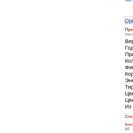
Ope
Пре
Авт
Ве
Го
Про
Ко
Фи
Ко
Эн
Тир
Цве
Цв
Из 
Сто
Конт
jul