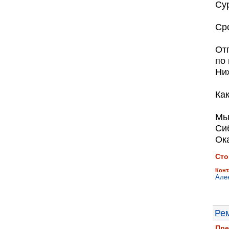
Сур
Ср
От
по
Ни
Как
Мы 
Сиб
Ок
Сто
Конт
Але
Рем
Пре