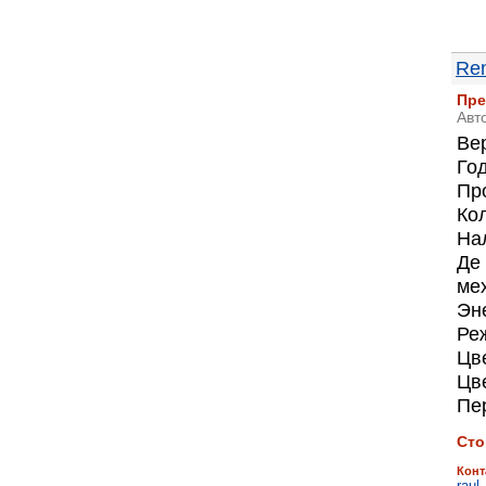
Ren
Пре
Авт
Вер
Го
Пр
Ко
На
Де
ме
Эн
Ре
Цве
Цв
Пе
Сто
Конт
raul