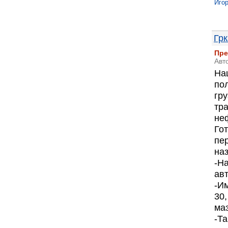
Иго
Гр
Пре
Авт
На
по
гр
тр
не
Го
пе
на
-Н
ав
-Им
30,
маз
-Т