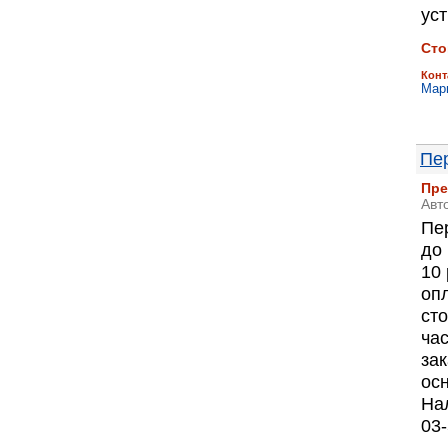
уст
Сто
Конт
Мар
Пер
Пре
Авт
Пе
до
10 
оп
ст
ча
за
ос
На
03