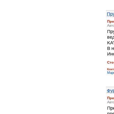
Пр
Пре
Авт
Пр
ве
KAY
В н
Ин
Сто
Конт
Мар
Фур
Пре
Авт
Пр
пр