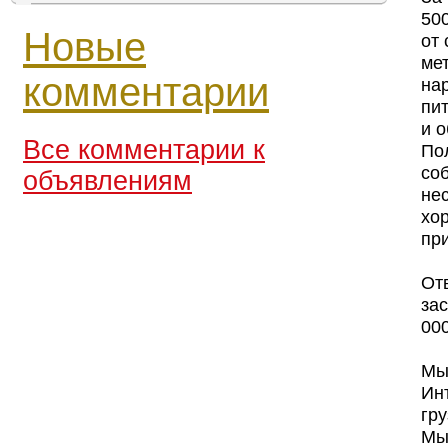
500
Новые
от
ме
комментарии
на
пит
и 
Все комментарии к
По
соб
объявлениям
нес
хо
при
От
за
000
Мы
Ин
гр
Мы