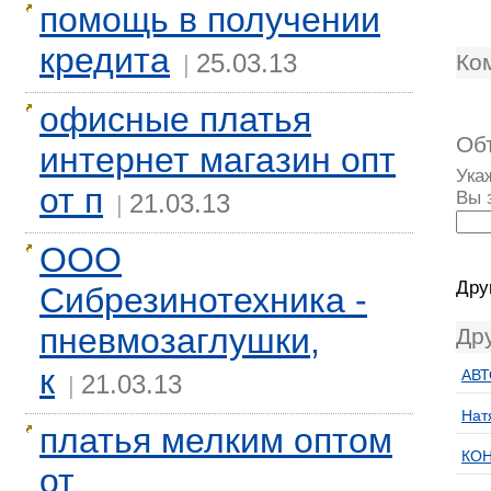
помощь в получении
кредита
25.03.13
Ко
|
офисные платья
Об
интернет магазин опт
Ука
от п
Вы 
21.03.13
|
ООО
Дру
Сибрезинотехника -
пневмозаглушки,
Др
к
АВТ
21.03.13
|
Нат
платья мелким оптом
КО
от