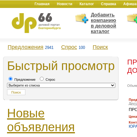
Главная
Новости
Каталог
Справка
Афиша
Добавить
компанию
в деловой
каталог
Предложения
Спрос
Поиск
2941
100
ПР
Быстрый просмотр
Д
Предложение
Спрос
Объя
Пре
Друг
Новые
ПР
Цена
объявления
Конт
ЮР