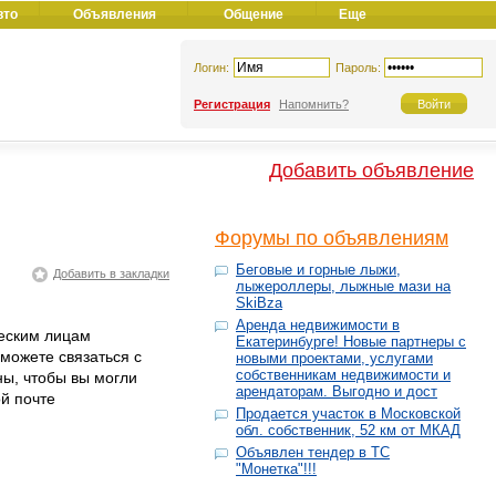
вто
Объявления
Общение
Еще
Логин:
Пароль:
Регистрация
Напомнить?
Добавить объявление
Форумы по объявлениям
Беговые и горные лыжи,
Добавить в закладки
лыжероллеры, лыжные мази на
SkiBza
Аренда недвижимости в
ческим лицам
Екатеринбурге! Новые партнеры с
 можете связаться с
новыми проектами, услугами
собственникам недвижимости и
ы, чтобы вы могли
арендаторам. Выгодно и дост
й почте
Продается участок в Московской
обл. собственник, 52 км от МКАД
Объявлен тендер в ТС
"Монетка"!!!