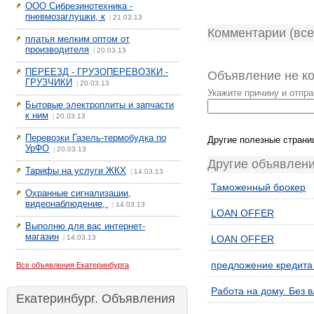
ООО Сибрезинотехника -
пневмозаглушки, к
21.03.13
|
Комментарии (все
платья мелким оптом от
производителя
20.03.13
|
ПЕРЕЕЗД - ГРУЗОПЕРЕВОЗКИ -
Объявление не к
ГРУЗЧИКИ
20.03.13
|
Укажите причину и отпр
Бытовые электроплиты и запчасти
к ним
20.03.13
|
Перевозки Газель-термобудка по
Другие полезные страни
УрФО
20.03.13
|
Другие объявлени
Тарифы на услуги ЖКХ
14.03.13
|
Таможенный брокер
Охранные сигнализации,
видеонаблюдение,
14.03.13
|
LOAN OFFER
Выполню для вас интернет-
магазин
14.03.13
LOAN OFFER
|
предложение кредита
Все объявления Екатеринбурга
Работа на дому. Без 
Екатеринбург. Объявления