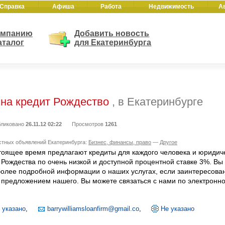
Справка
Афиша
Работа
Недвижимость
А
омпанию
Добавить новость
аталог
для Екатеринбурга
 на кредит Рождество
, в Екатеринбурге
ликовано
26.11.12 02:22
Просмотров
1261
стных объявлений Екатеринбурга:
Бизнес, финансы, право
—
Другое
тоящее время предлагают кредиты для каждого человека и юриди
 Рождества по очень низкой и доступной процентной ставке 3%. Вы
олее подробной информации о наших услугах, если заинтересован
 предложением нашего. Вы можете связаться с нами по электронно
 указано
,
barrywilliamsloanfirm@gmail.co
,
Не указано