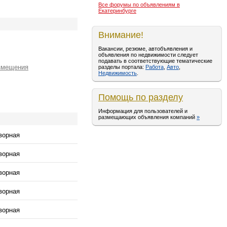
Все форумы по объявлениям в
Екатеринбурге
Внимание!
Вакансии, резюме, автобъявления и
объявления по недвижимости следует
подавать в соответствующие тематические
змещения
разделы портала:
Работа
,
Авто
,
Недвижимость
.
Помощь по разделу
Информация для пользователей и
размещающих объявления компаний
»
ворная
ворная
ворная
ворная
ворная