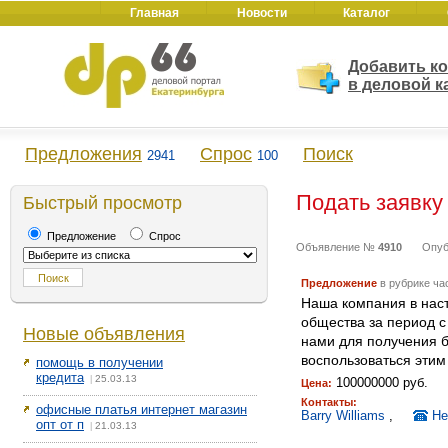
Главная
Новости
Каталог
Добавить к
в деловой к
Предложения
Спрос
Поиск
2941
100
Подать заявку
Быстрый просмотр
Предложение
Спрос
Объявление №
4910
Опуб
Предложение
в рубрике ча
Наша компания в нас
общества за период с
Новые объявления
нами для получения б
воспользоваться этим
помощь в получении
кредита
25.03.13
|
100000000 руб.
Цена:
Контакты:
офисные платья интернет магазин
Barry Williams
,
Не
опт от п
21.03.13
|