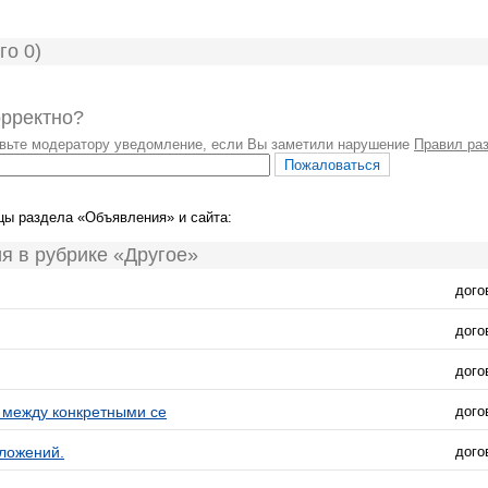
го 0)
орректно?
авьте модератору уведомление, если Вы заметили нарушение
Правил ра
цы раздела «Объявления» и сайта:
я в рубрике «Другое»
дого
дого
дого
 между конкретными се
дого
вложений.
дого