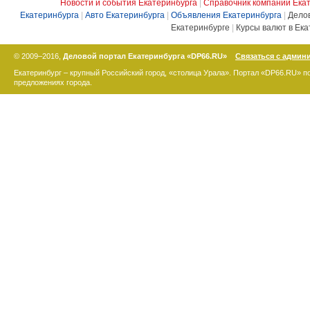
Новости и события Екатеринбурга
|
Справочник компаний Ека
Екатеринбурга
|
Авто Екатеринбурга
|
Объявления Екатеринбурга
|
Дело
Екатеринбурге
|
Курсы валют в Ека
© 2009–2016,
Деловой портал Екатеринбурга «DP66.RU»
Связаться с админ
Екатеринбург – крупный Российский город, «столица Урала». Портал «DP66.RU» 
предложениях города.