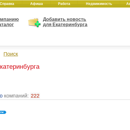
Справка
Афиша
Работа
Недвижимость
А
омпанию
Добавить новость
аталог
для Екатеринбурга
Поиск
Екатеринбурга
о
компаний:
222