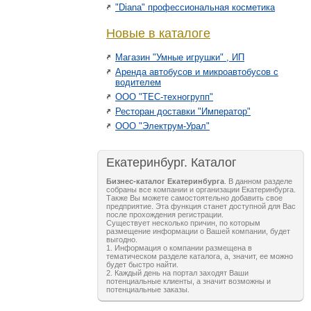
"Diana" профессиональная косметика
Новые в каталоге
Магазин "Умные игрушки" , ИП
Аренда автобусов и микроавтобусов с
водителем
ООО "ТЕС-техногрупп"
Ресторан доставки "Император"
ООО "Электрум-Урал"
Екатеринбург. Каталог
Бизнес-каталог Екатеринбурга
. В данном разделе
собраны все компании и организации Екатеринбурга.
Также Вы можете самостоятельно добавить свое
предприятие. Эта функция станет доступной для Вас
после прохождения регистрации.
Существует несколько причин, по которым
размещение информации о Вашей компании, будет
выгодно.
1. Информация о компании размещена в
тематическом разделе каталога, а, значит, ее можно
будет быстро найти.
2. Каждый день на портал заходят Ваши
потенциальные клиенты, а значит возможны и
потенциальные заказы.