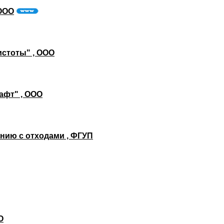
ООО
истоты" , ООО
афт" , ООО
нию с отходами , ФГУП
О