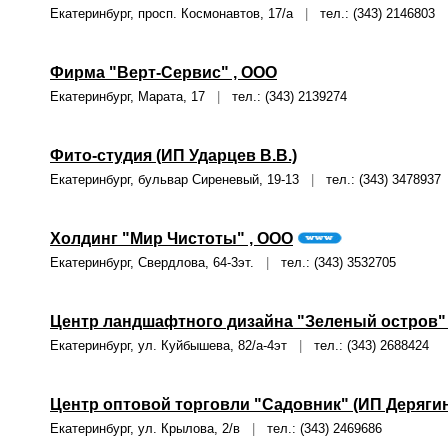
Екатеринбург, просп. Космонавтов, 17/а
|
тел.: (343) 2146803
Фирма "Верт-Сервис" , ООО
Екатеринбург, Марата, 17
|
тел.: (343) 2139274
Фито-студия (ИП Ударцев В.В.)
Екатеринбург, бульвар Сиреневый, 19-13
|
тел.: (343) 3478937
Холдинг "Мир Чистоты" , ООО
Екатеринбург, Свердлова, 64-3эт.
|
тел.: (343) 3532705
Центр ландшафтного дизайна "Зеленый остров"
Екатеринбург, ул. Куйбышева, 82/а-4эт
|
тел.: (343) 2688424
Центр оптовой торговли "Садовник" (ИП Дерягин
Екатеринбург, ул. Крылова, 2/в
|
тел.: (343) 2469686