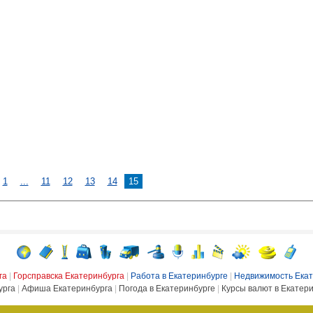
1
...
11
12
13
14
15
га
|
Горсправска Екатеринбурга
|
Работа в Екатеринбурге
|
Недвижимость Екат
урга
|
Афиша Екатеринбурга
|
Погода в Екатеринбурге
|
Курсы валют в Екатер