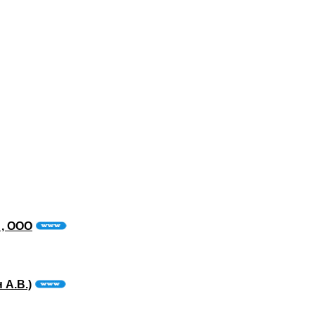
 , ООО
 А.В.)