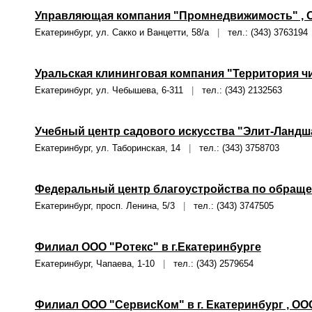
Управляющая компания "Промнедвижимость" , 
Екатеринбург, ул. Сакко и Ванцетти, 58/а
|
тел.: (343) 3763194
Уральская клининговая компания "Территория ч
Екатеринбург, ул. Чебышева, 6-311
|
тел.: (343) 2132563
Учебный центр садового искусства "Элит-Ландш
Екатеринбург, ул. Таборинская, 14
|
тел.: (343) 3758703
Федеральный центр благоустройства по обраще
Екатеринбург, просп. Ленина, 5/3
|
тел.: (343) 3747505
Филиал ООО "Ротекс" в г.Екатеринбурге
Екатеринбург, Чапаева, 1-10
|
тел.: (343) 2579654
Филиал ООО "СервисКом" в г. Екатеринбург , ОО