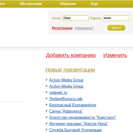
вто
Объявления
Общение
Еще
Логин:
Пароль:
Регистрация
Напомнить?
Добавить компанию
Изменить
Новые презентации
Action Media Group
Action Media Group
videoek.ru
ЛюблюВолосы.рф
Безопасный Екатеринбург
Сауна "Афродита"
Агентство недвижимости "Кристалл"
Интернет-магазин "Доктор Нона"
Служба Бытовой Утилизации