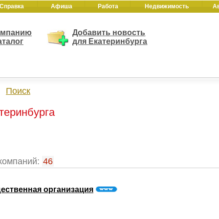
Справка
Афиша
Работа
Недвижимость
А
омпанию
Добавить новость
аталог
для Екатеринбурга
Поиск
атеринбурга
компаний:
46
щественная организация