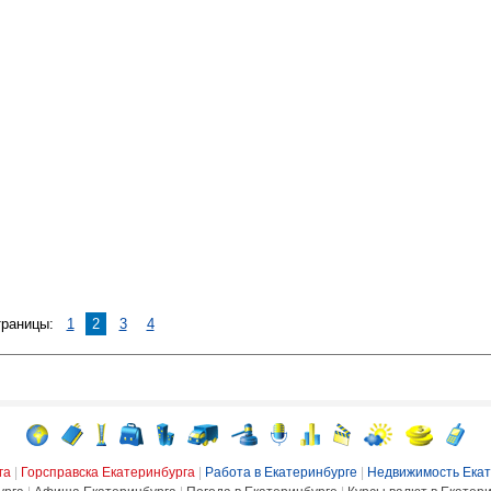
траницы:
1
2
3
4
га
|
Горсправска Екатеринбурга
|
Работа в Екатеринбурге
|
Недвижимость Екат