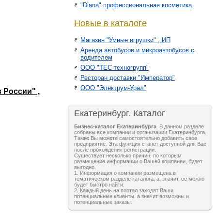
"Diana" профессиональная косметика
Новые в каталоге
Магазин "Умные игрушки" , ИП
Аренда автобусов и микроавтобусов с
водителем
ООО "ТЕС-техногрупп"
Ресторан доставки "Император"
ООО "Электрум-Урал"
 России" ,
Екатеринбург. Каталог
Бизнес-каталог Екатеринбурга
. В данном разделе
собраны все компании и организации Екатеринбурга.
Также Вы можете самостоятельно добавить свое
предприятие. Эта функция станет доступной для Вас
после прохождения регистрации.
Существует несколько причин, по которым
размещение информации о Вашей компании, будет
выгодно.
1. Информация о компании размещена в
тематическом разделе каталога, а, значит, ее можно
будет быстро найти.
2. Каждый день на портал заходят Ваши
потенциальные клиенты, а значит возможны и
потенциальные заказы.