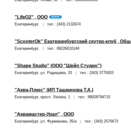
"LifeO2" , ООО
Екатеринбург,
|
тел.: (343) 2132674
"ScooterOk" Екатеринбургский скутер-клуб , Об
Екатеринбург,
|
тел.: 89226010144
"Shape Studio" (ООО "Шейп Студио")
Екатеринбург, ул. Радищева, 33
|
тел.: (343) 3775003
"Аква-Плюс" (ИП Тащкинова Т.А.)
Екатеринбург, просп. Ленина, 1
|
тел.: 89028794715
"Аквамастер-Урал" , ООО
Екатеринбург, ул. Фурманова, 35/а
|
тел.: (343) 2570673