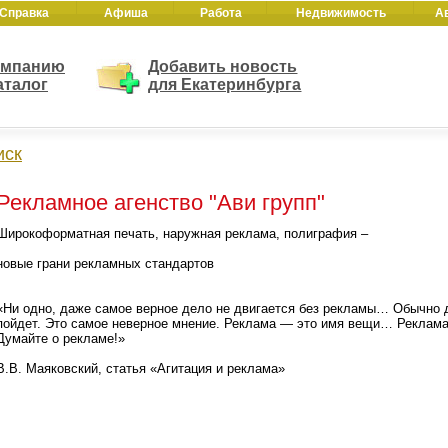
Справка
Афиша
Работа
Недвижимость
А
омпанию
Добавить новость
аталог
для Екатеринбурга
иск
Рекламное агенство "Ави групп"
Широкоформатная печать, наружная реклама, полиграфия –
новые грани рекламных стандартов
«Ни одно, даже самое верное дело не двигается без рекламы… Обычно д
пойдет. Это самое неверное мнение. Реклама — это имя вещи… Реклам
Думайте о рекламе!»
В.В. Маяковский, статья «Агитация и реклама»