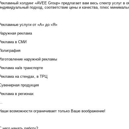
Рекламный холдинг «AVEE Group» предлагает вам весь спектр услуг в об
индивидуальный подход, соответствие цены и качества, плюс минималь
Рекламные услуги от «А» до «Я»
Наружная реклама
Реклама в СМИ
Полиграфия
Изготовление наружной рекламы
Реклама на/в транспорте
Реклама на стендах, в ТРЦ
Сувенирная продукция
Реклама в регионах
…
Наши возможности ограничивает только Ваше воображение!
С чего начать работу?