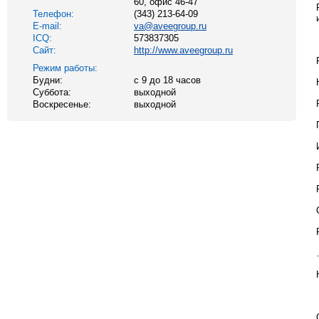
60, офис 46-47
Телефон:
(343) 213-64-09
E-mail:
va@aveegroup.ru
ICQ:
573837305
Сайт:
http://www.aveegroup.ru
Режим работы:
Будни:
с 9 до 18 часов
Суббота:
выходной
Воскресенье:
выходной