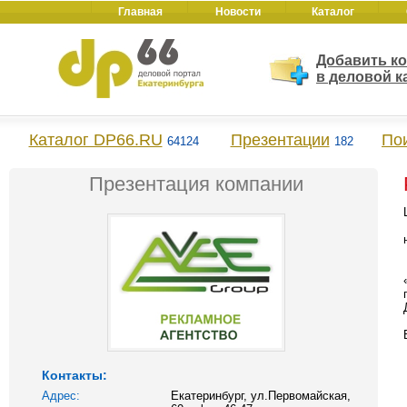
Главная
Новости
Каталог
Добавить к
в деловой к
Каталог DP66.RU
Презентации
По
64124
182
Презентация компании
Контакты:
Адрес:
Екатеринбург, ул.Первомайская,