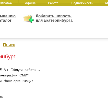
Справка
Афиша
Работа
Недвижимость
А
омпанию
Добавить новость
аталог
для Екатеринбурга
Поиск
ринбург
. А.) - "Услуги, работы →
полиграфия, СМИ",
и. Наша организация
я: