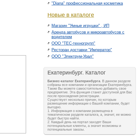
"Diana" профессиональная косметика
Новые в каталоге
Магазин "Умные игрушки" , ИП
Аренда автобусов и микроавтобусов с
водителем
ООО "ТЕС-техногрупп"
Ресторан доставки "Император"
ООО "Электрум-Урал"
Екатеринбург. Каталог
Бизнес-каталог Екатеринбурга
. В данном разделе
собраны все компании и организации Екатеринбурга.
Также Вы можете самостоятельно добавить свое
предприятие. Эта функция станет доступной для Вас
после прохождения регистрации.
Существует несколько причин, по которым
размещение информации о Вашей компании, будет
выгодно.
1. Информация о компании размещена в
тематическом разделе каталога, а, значит, ее можно
будет быстро найти.
2. Каждый день на портал заходят Ваши
потенциальные клиенты, а значит возможны и
потенциальные заказы.