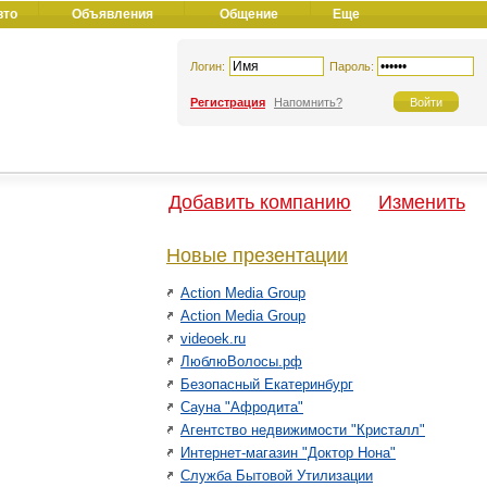
вто
Объявления
Общение
Еще
Логин:
Пароль:
Регистрация
Напомнить?
Добавить компанию
Изменить
Новые презентации
Action Media Group
Action Media Group
videoek.ru
ЛюблюВолосы.рф
Безопасный Екатеринбург
Сауна "Афродита"
Агентство недвижимости "Кристалл"
Интернет-магазин "Доктор Нона"
Служба Бытовой Утилизации