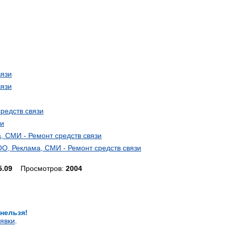
вязи
вязи
средств связи
зи
 СМИ - Ремонт средств связи
О, Реклама, СМИ - Ремонт средств связи
5.09
Просмотров:
2004
 нельзя!
явки
.