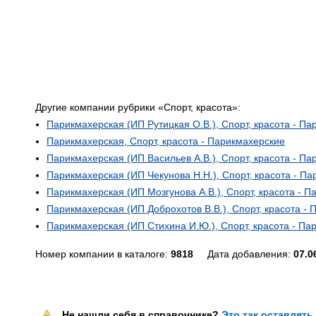
Другие компании рубрики «Спорт, красота»:
Парикмахерская (ИП Рутицкая О.В.), Спорт, красота - П
Парикмахерская, Спорт, красота - Парикмахерские
Парикмахерская (ИП Васильев А.В.), Спорт, красота - П
Парикмахерская (ИП Чекунова Н.Н.), Спорт, красота - П
Парикмахерская (ИП Мозгунова А.В.), Спорт, красота - 
Парикмахерская (ИП Доброхотов В.В.), Спорт, красота -
Парикмахерская (ИП Стихина И.Ю.), Спорт, красота - Па
Номер компании в каталоге:
9818
Дата добавления:
07.0
Не нашли себя в справочнике?
Это так оставлять