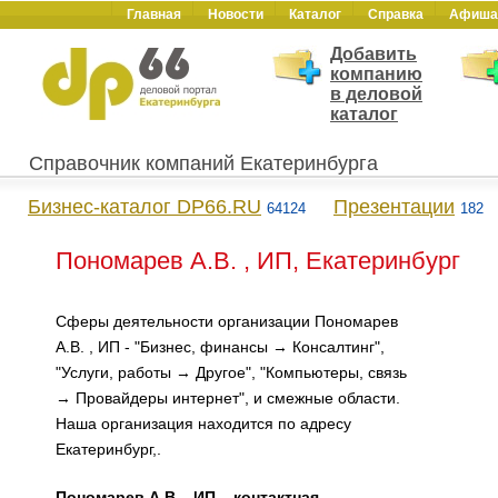
Главная
Новости
Каталог
Справка
Афиша
Добавить
компанию
в деловой
каталог
Справочник компаний Екатеринбурга
Бизнес-каталог DP66.RU
Презентации
64124
182
Пономарев А.В. , ИП, Екатеринбург
Сферы деятельности организации Пономарев
А.В. , ИП - "Бизнес, финансы → Консалтинг",
"Услуги, работы → Другое", "Компьютеры, связь
→ Провайдеры интернет", и смежные области.
Наша организация находится по адресу
Екатеринбург,.
Пономарев А.В. , ИП – контактная