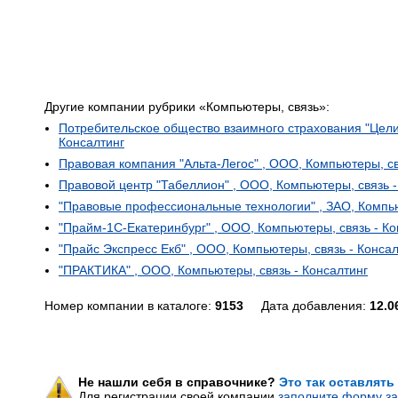
Другие компании рубрики «Компьютеры, связь»:
Потребительское общество взаимного страхования "Цели
Консалтинг
Правовая компания "Альта-Легос" , ООО, Компьютеры, св
Правовой центр "Табеллион" , ООО, Компьютеры, связь -
"Правовые профессиональные технологии" , ЗАО, Компью
"Прайм-1С-Екатеринбург" , ООО, Компьютеры, связь - Ко
"Прайс Экспресс Екб" , ООО, Компьютеры, связь - Консал
"ПРАКТИКА" , ООО, Компьютеры, связь - Консалтинг
Номер компании в каталоге:
9153
Дата добавления:
12.0
Не нашли себя в справочнике?
Это так оставлять
Для регистрации своей компании
заполните форму за