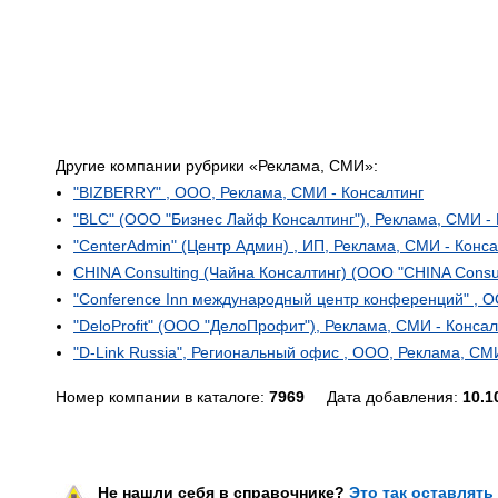
Другие компании рубрики «Реклама, СМИ»:
"BIZBERRY" , ООО, Реклама, СМИ - Консалтинг
"BLC" (ООО "Бизнес Лайф Консалтинг"), Реклама, СМИ - 
"CenterAdmin" (Центр Админ) , ИП, Реклама, СМИ - Конса
CHINA Consulting (Чайна Консалтинг) (ООО "CHINA Consul
"Conference Inn международный центр конференций" , О
"DeloProfit" (ООО "ДелоПрофит"), Реклама, СМИ - Консал
"D-Link Russia", Региональный офис , ООО, Реклама, СМ
Номер компании в каталоге:
7969
Дата добавления:
10.1
Не нашли себя в справочнике?
Это так оставлять