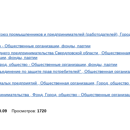
оюз промышленников и предпринимателей (работодателей), Горо
о - Общественные организации, фонды, партии
днего предпринимательства Свердловской области , Общественна
ции, фонды, партии
Город, общество - Общественные организации, фонды, партии
единение по защите прав потребителей" , Общественная организа
алых предприятий , Общественная организация, Город, общество 
инимательства , Фонд, Город, общество - Общественные организа
0.09
Просмотров:
1720