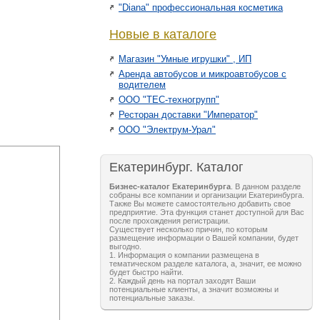
"Diana" профессиональная косметика
Новые в каталоге
Магазин "Умные игрушки" , ИП
Аренда автобусов и микроавтобусов с
водителем
ООО "ТЕС-техногрупп"
Ресторан доставки "Император"
ООО "Электрум-Урал"
Екатеринбург. Каталог
Бизнес-каталог Екатеринбурга
. В данном разделе
собраны все компании и организации Екатеринбурга.
Также Вы можете самостоятельно добавить свое
предприятие. Эта функция станет доступной для Вас
после прохождения регистрации.
Существует несколько причин, по которым
размещение информации о Вашей компании, будет
выгодно.
1. Информация о компании размещена в
тематическом разделе каталога, а, значит, ее можно
будет быстро найти.
2. Каждый день на портал заходят Ваши
потенциальные клиенты, а значит возможны и
потенциальные заказы.