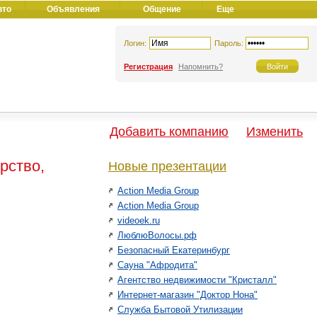
вто
Объявления
Общение
Еще
Логин:
Пароль:
Регистрация
Напомнить?
Добавить компанию
Изменить
рство,
Новые презентации
Action Media Group
Action Media Group
videoek.ru
ЛюблюВолосы.рф
Безопасный Екатеринбург
Сауна "Афродита"
Агентство недвижимости "Кристалл"
Интернет-магазин "Доктор Нона"
Служба Бытовой Утилизации