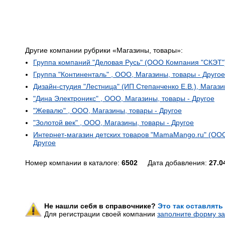
Другие компании рубрики «Магазины, товары»:
Группа компаний "Деловая Русь" (ООО Компания "СКЭТ")
Группа "Континенталь" , ООО, Магазины, товары - Другое
Дизайн-студия "Лестница" (ИП Степанченко Е.В.), Магази
"Дина Электроникс" , ООО, Магазины, товары - Другое
"Жевалю" , ООО, Магазины, товары - Другое
"Золотой век" , ООО, Магазины, товары - Другое
Интернет-магазин детских товаров "MamaMango.ru" (ООО 
Другое
Номер компании в каталоге:
6502
Дата добавления:
27.0
Не нашли себя в справочнике?
Это так оставлять
Для регистрации своей компании
заполните форму за