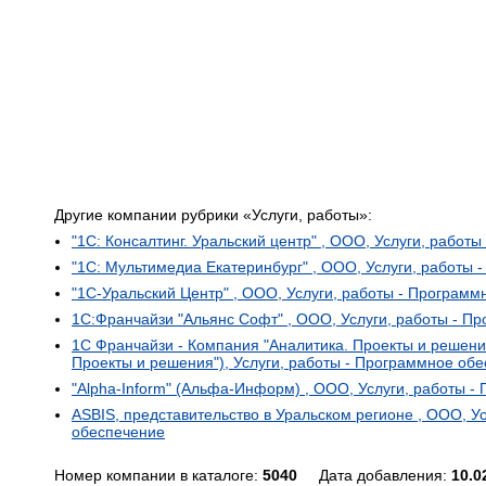
Другие компании рубрики «Услуги, работы»:
"1С: Консалтинг. Уральский центр" , ООО, Услуги, работ
"1С: Мультимедиа Екатеринбург" , ООО, Услуги, работы
"1С-Уральский Центр" , ООО, Услуги, работы - Програм
1С:Франчайзи "Альянс Софт" , ООО, Услуги, работы - П
1С Франчайзи - Компания "Аналитика. Проекты и решени
Проекты и решения"), Услуги, работы - Программное об
"Alpha-Inform" (Альфа-Информ) , ООО, Услуги, работы 
ASBIS, представительство в Уральском регионе , ООО, У
обеспечение
Номер компании в каталоге:
5040
Дата добавления:
10.0