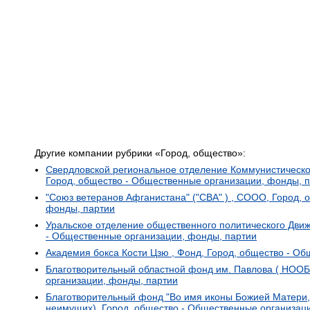
Другие компании рубрики «Город, общество»:
Свердловской региональное отделение Коммунистическо
Город, общество - Общественные организации, фонды, 
"Союз ветеранов Афганистана" ("СВА" ) , СООО, Город,
фонды, партии
Уральское отделение общественного политического Движе
- Общественные организации, фонды, партии
Академия бокса Кости Цзю , Фонд, Город, общество - О
Благотворительный областной фонд им. Павлова ( НООБ
организации, фонды, партии
Благотворительный фонд "Во имя иконы Божией Матери, 
неимущих), Город, общество - Общественные организац