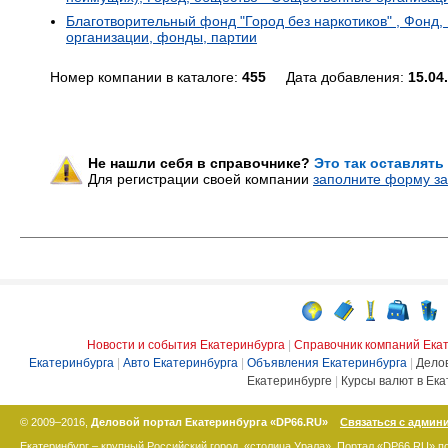
Благотворительный фонд "Город без наркотиков" , Фонд
организации, фонды, партии
Номер компании в каталоге:
455
Дата добавления:
15.04
Не нашли себя в справочнике?
Это так оставлять
Для регистрации своей компании
заполните форму за
Новости и события Екатеринбурга
|
Справочник компаний Ека
Екатеринбурга
|
Авто Екатеринбурга
|
Объявления Екатеринбурга
|
Дело
Екатеринбурге
|
Курсы валют в Ека
© 2009–2016,
Деловой портал Екатеринбурга «DP66.RU»
Связаться с админ
Екатеринбург – крупный Российский город, «столица Урала». Портал «DP66.RU» 