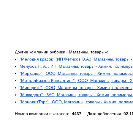
Другие компании рубрики «Магазины, товары»:
"Мелодия красок" (ИП Фетисов О.А.), Магазины, товары 
Менухов Н. А. , ИП, Магазины, товары - Химия, полимер
"Меркадер" , ООО, Магазины, товары - Химия, полимеры
"МеталлБизнес-Консалтинг" , ООО, Магазины, товары - 
"Минерикс" , ООО, Магазины, товары - Химия, полимеры
"М-квадрат" , ЗАО, Магазины, товары - Химия, полимеры
"МонолитТорг" , ООО, Магазины, товары - Химия, полим
Номер компании в каталоге:
4437
Дата добавления:
02.1