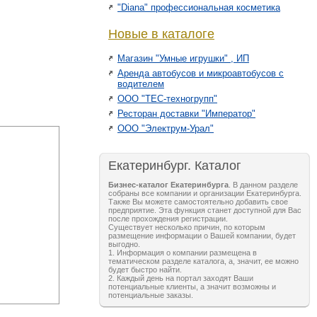
"Diana" профессиональная косметика
Новые в каталоге
Магазин "Умные игрушки" , ИП
Аренда автобусов и микроавтобусов с
водителем
ООО "ТЕС-техногрупп"
Ресторан доставки "Император"
ООО "Электрум-Урал"
Екатеринбург. Каталог
Бизнес-каталог Екатеринбурга
. В данном разделе
собраны все компании и организации Екатеринбурга.
Также Вы можете самостоятельно добавить свое
предприятие. Эта функция станет доступной для Вас
после прохождения регистрации.
Существует несколько причин, по которым
размещение информации о Вашей компании, будет
выгодно.
1. Информация о компании размещена в
тематическом разделе каталога, а, значит, ее можно
будет быстро найти.
2. Каждый день на портал заходят Ваши
потенциальные клиенты, а значит возможны и
потенциальные заказы.