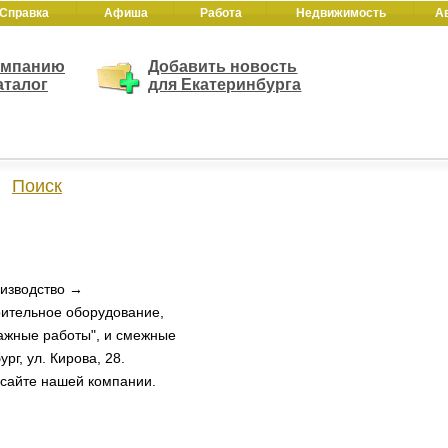
Справка
Афиша
Работа
Недвижимость
А
омпанию
Добавить новость
аталог
для Екатеринбурга
Поиск
оизводство →
ительное оборудование,
тажные работы", и смежные
г, ул. Кирова, 28.
 сайте нашей компании.