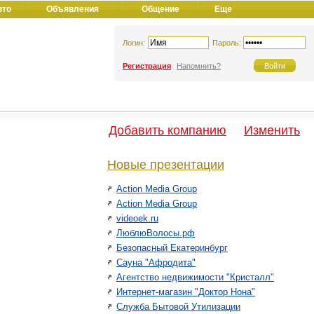
вто
Объявления
Общение
Еще
Логин:
Пароль:
Регистрация
Напомнить?
Добавить компанию
Изменить
Новые презентации
Action Media Group
Action Media Group
videoek.ru
ЛюблюВолосы.рф
Безопасный Екатеринбург
Сауна "Афродита"
Агентство недвижимости "Кристалл"
Интернет-магазин "Доктор Нона"
Служба Бытовой Утилизации