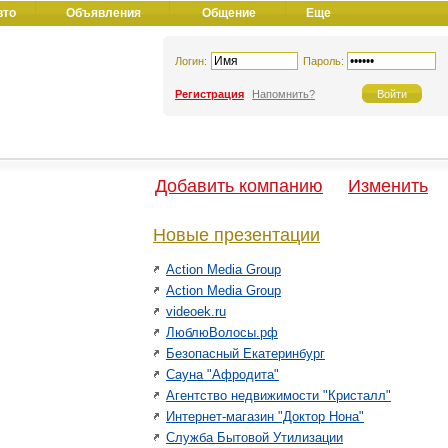
вто
Объявления
Общение
Еще
Логин:
Пароль:
Регистрация
Напомнить?
Добавить компанию
Изменить
Новые презентации
Action Media Group
Action Media Group
videoek.ru
ЛюблюВолосы.рф
Безопасный Екатеринбург
Сауна "Афродита"
Агентство недвижимости "Кристалл"
Интернет-магазин "Доктор Нона"
Служба Бытовой Утилизации