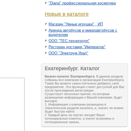
"Diana" профессиональная косметика
Новые в каталоге
Магазин "Умные игрушки" , ИП
Аренда автобусов и микроавтобусов с
водителем
ООО "ТЕС-техногрупп"
Ресторан доставки "Император"
ООО "Электрум-Урал"
Екатеринбург. Каталог
Бизнес-каталог Екатеринбурга
. В данном разделе
собраны все компании и организации Екатеринбурга.
Также Вы можете самостоятельно добавить свое
предприятие. Эта функция станет доступной для Вас
после прохождения регистрации.
Существует несколько причин, по которым
размещение информации о Вашей компании, будет
выгодно.
1. Информация о компании размещена в
тематическом разделе каталога, а, значит, ее можно
будет быстро найти.
2. Каждый день на портал заходят Ваши
потенциальные клиенты, а значит возможны и
потенциальные заказы.