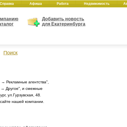
Справка
Афиша
Работа
Недвижимость
А
омпанию
Добавить новость
аталог
для Екатеринбурга
Поиск
 → Рекламные агентства",
о → Другое", и смежные
г, ул.Гурзувская, 48.
 сайте нашей компании.