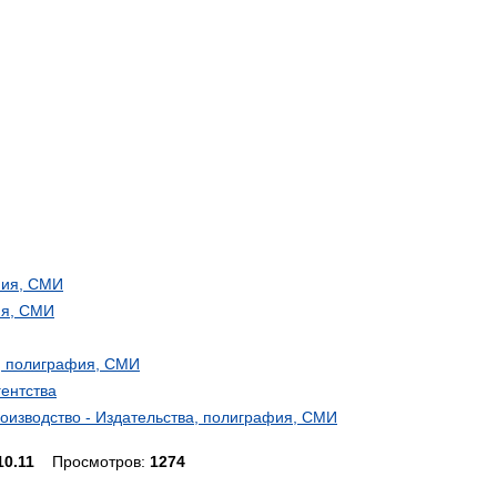
фия, СМИ
ия, СМИ
, полиграфия, СМИ
гентства
изводство - Издательства, полиграфия, СМИ
10.11
Просмотров:
1274