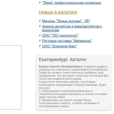
"Diana" профессиональная косметика
Новые в каталоге
Магазин "Умные игрушки" , ИП
Аренда автобусов и микроавтобусов с
водителем
ООО "ТЕС-техногрупп"
Ресторан доставки "Император"
ООО "Электрум-Урал"
Екатеринбург. Каталог
Бизнес-каталог Екатеринбурга
. В данном разделе
собраны все компании и организации Екатеринбурга.
Также Вы можете самостоятельно добавить свое
предприятие. Эта функция станет доступной для Вас
после прохождения регистрации.
Существует несколько причин, по которым
размещение информации о Вашей компании, будет
выгодно.
1. Информация о компании размещена в
тематическом разделе каталога, а, значит, ее можно
будет быстро найти.
2. Каждый день на портал заходят Ваши
потенциальные клиенты, а значит возможны и
потенциальные заказы.