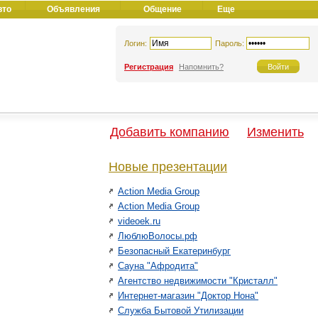
вто
Объявления
Общение
Еще
Логин:
Пароль:
Регистрация
Напомнить?
Добавить компанию
Изменить
Новые презентации
Action Media Group
Action Media Group
videoek.ru
ЛюблюВолосы.рф
Безопасный Екатеринбург
Сауна "Афродита"
Агентство недвижимости "Кристалл"
Интернет-магазин "Доктор Нона"
Служба Бытовой Утилизации