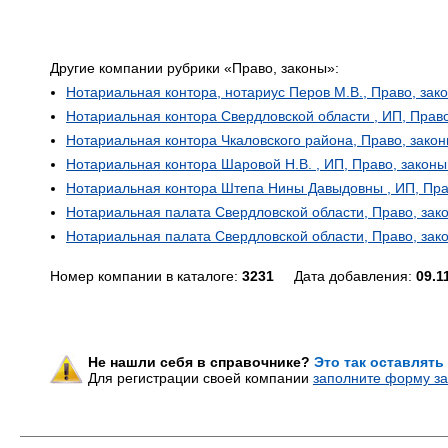
Другие компании рубрики «Право, законы»:
Нотариальная контора, нотариус Перов М.В., Право, зак
Нотариальная контора Свердловской области , ИП, Право
Нотариальная контора Чкаловского района, Право, закон
Нотариальная контора Шаровой Н.В. , ИП, Право, законы
Нотариальная контора Штепа Нины Давыдовны , ИП, Пра
Нотариальная палата Свердловской области, Право, зак
Нотариальная палата Свердловской области, Право, зак
Номер компании в каталоге:
3231
Дата добавления:
09.1
Не нашли себя в справочнике?
Это так оставлять
Для регистрации своей компании
заполните форму за