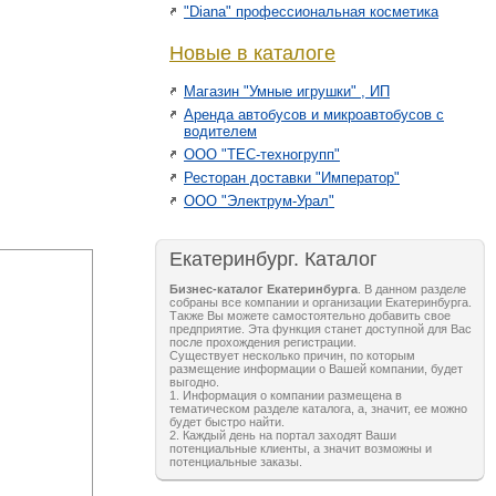
"Diana" профессиональная косметика
Новые в каталоге
Магазин "Умные игрушки" , ИП
Аренда автобусов и микроавтобусов с
водителем
ООО "ТЕС-техногрупп"
Ресторан доставки "Император"
ООО "Электрум-Урал"
Екатеринбург. Каталог
Бизнес-каталог Екатеринбурга
. В данном разделе
собраны все компании и организации Екатеринбурга.
Также Вы можете самостоятельно добавить свое
предприятие. Эта функция станет доступной для Вас
после прохождения регистрации.
Существует несколько причин, по которым
размещение информации о Вашей компании, будет
выгодно.
1. Информация о компании размещена в
тематическом разделе каталога, а, значит, ее можно
будет быстро найти.
2. Каждый день на портал заходят Ваши
потенциальные клиенты, а значит возможны и
потенциальные заказы.