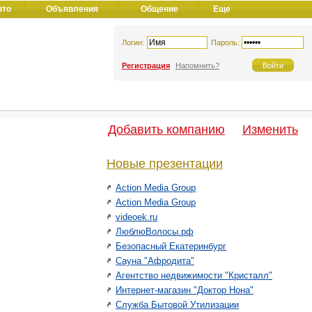
вто
Объявления
Общение
Еще
Логин:
Пароль:
Регистрация
Напомнить?
Добавить компанию
Изменить
Новые презентации
Action Media Group
Action Media Group
videoek.ru
ЛюблюВолосы.рф
Безопасный Екатеринбург
Сауна "Афродита"
Агентство недвижимости "Кристалл"
Интернет-магазин "Доктор Нона"
Служба Бытовой Утилизации