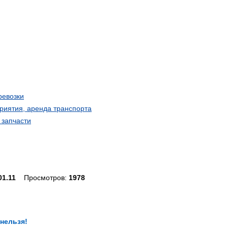
ревозки
риятия, аренда транспорта
 запчасти
01.11
Просмотров:
1978
 нельзя!