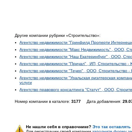
Другие компании рубрики «Строительство»:
Агентство недвижимости "Гринфилд Проперти Интернешн
Агентство недвижимости "Макс Недвижимость" , ООО, Ст
Агентство недвижимости "Наш Екатеринбург" , ООО, Стро
Агентство недвижимости "Причал" , ИП, Строительство -
Агентство недвижимости "Течер" , ООО, Строительство -
Агентство недвижимости "Уральская риэлтерская компан
услуги
Агентство правового консалтинга "Статут" , ООО, Строит
Номер компании в каталоге:
3177
Дата добавления:
29.0
Не нашли себя в справочнике?
Это так оставлять
Для регистрации своей компании
заполните форму за