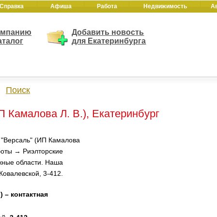
Справка
Афиша
Работа
Недвижимость
А
омпанию
Добавить новость
аталог
для Екатеринбурга
Поиск
 Камалова Л. В.), Екатеринбург
 "Версаль" (ИП Камалова
аботы → Риэлторские
жные области. Наша
Ковалевской, 3-412.
 – контактная