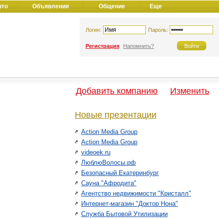
вто
Объявления
Общение
Еще
Логин:
Пароль:
Регистрация
Напомнить?
Добавить компанию
Изменить
Новые презентации
Action Media Group
Action Media Group
videoek.ru
ЛюблюВолосы.рф
Безопасный Екатеринбург
Сауна "Афродита"
Агентство недвижимости "Кристалл"
Интернет-магазин "Доктор Нона"
Служба Бытовой Утилизации