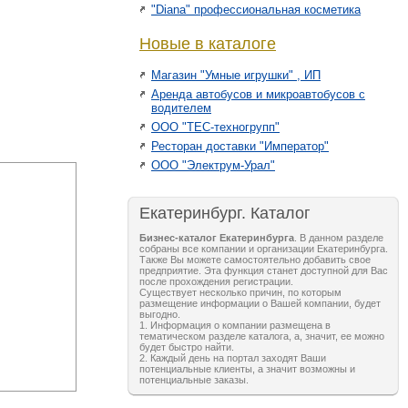
"Diana" профессиональная косметика
Новые в каталоге
Магазин "Умные игрушки" , ИП
Аренда автобусов и микроавтобусов с
водителем
ООО "ТЕС-техногрупп"
Ресторан доставки "Император"
ООО "Электрум-Урал"
Екатеринбург. Каталог
Бизнес-каталог Екатеринбурга
. В данном разделе
собраны все компании и организации Екатеринбурга.
Также Вы можете самостоятельно добавить свое
предприятие. Эта функция станет доступной для Вас
после прохождения регистрации.
Существует несколько причин, по которым
размещение информации о Вашей компании, будет
выгодно.
1. Информация о компании размещена в
тематическом разделе каталога, а, значит, ее можно
будет быстро найти.
2. Каждый день на портал заходят Ваши
потенциальные клиенты, а значит возможны и
потенциальные заказы.