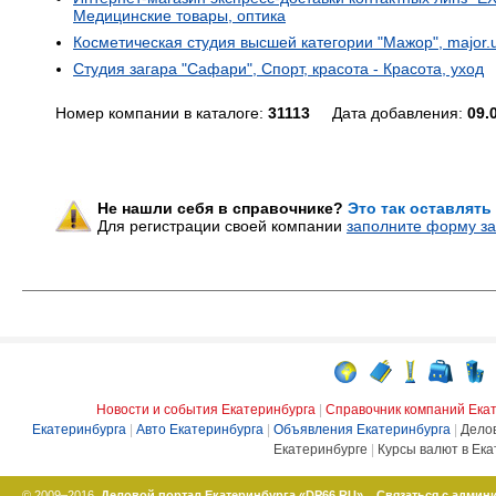
Медицинские товары, оптика
Косметическая студия высшей категории "Мажор", major.ura
Студия загара "Сафари", Спорт, красота - Красота, уход
Номер компании в каталоге:
31113
Дата добавления:
09.
Не нашли себя в справочнике?
Это так оставлять
Для регистрации своей компании
заполните форму за
Новости и события Екатеринбурга
|
Справочник компаний Ека
Екатеринбурга
|
Авто Екатеринбурга
|
Объявления Екатеринбурга
|
Дело
Екатеринбурге
|
Курсы валют в Ека
© 2009–2016,
Деловой портал Екатеринбурга «DP66.RU»
Связаться с админ