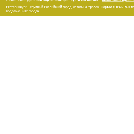
Екатеринбург – крупный Российский город, «столица Урала». Портал «DP66.RU» 
предложениях города.