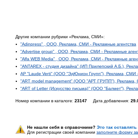
Другие компании рубрики «Реклама, СМИ»:
"Adinpress" , ООО, Реклама, СМИ - Рекламные агентства
"Advertise group" , ООО, Реклама, СМИ - Рекламные аген
"Alfa WEB Media" , ООО, Реклама, СМИ - Рекламные аген
"ANTAREX - студия дизайна" (ИП Прилепский А.Б.), Рекл
AP "Laude Verti" (ООО "ЭдЮнион Групп"), Реклама, СМИ 
"ART model management" (ООО "АРТ ГРУПП"), Реклама, 
"ART of Letter (Искусство письма)" (ООО "Балмет"), Рек
Номер компании в каталоге:
23147
Дата добавления:
29.
Не нашли себя в справочнике?
Это так оставлять
Для регистрации своей компании
заполните форму за