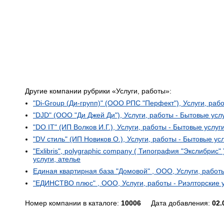
Другие компании рубрики «Услуги, работы»:
"Di-Group (Ди-групп)" (ООО РПС "Перфект"), Услуги, рабо
"DJD" (ООО "Ди Джей Ди"), Услуги, работы - Бытовые услу
"DO IT" (ИП Волков И.Г.), Услуги, работы - Бытовые услуг
"DV стиль" (ИП Новиков О.), Услуги, работы - Бытовые усл
"Exlibris", polygraphic company ( Типография "Экслибрис"
услуги, ателье
Единая квартирная база "Домовой" , ООО, Услуги, работы
"ЕДИНСТВО плюс" , ООО, Услуги, работы - Риэлторские 
Номер компании в каталоге:
10006
Дата добавления:
02.